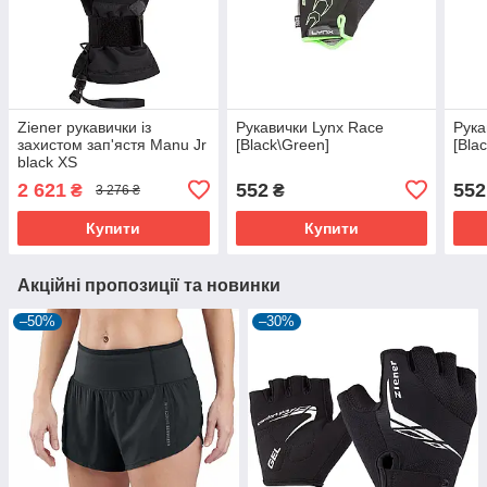
Ziener рукавички із
Рукавички Lynx Race
Рука
захистом зап'ястя Manu Jr
[Black\Green]
[Bla
black XS
2 621
552
552
₴
₴
3 276 ₴
Купити
Купити
Акційні пропозиції та новинки
–50%
–30%