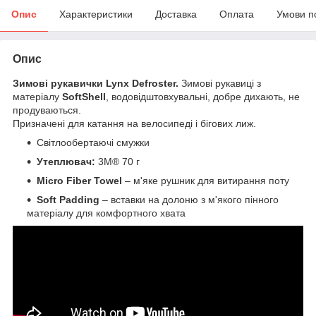
Опис
Характеристики
Доставка
Оплата
Умови п
Опис
Зимові рукавички Lynx Defroster.
Зимові рукавиці з
матеріалу
SoftShell
, водовідштовхувальні, добре дихають, не
продуваються.
Призначені для катання на велосипеді і бігових лиж.
Світлообертаючі смужки
Утеплювач:
3M® 70 г
Micro Fiber Towel
– м'яке рушник для витирання поту
Soft Padding
– вставки на долоню з м'якого пінного
матеріалу для комфортного хвата