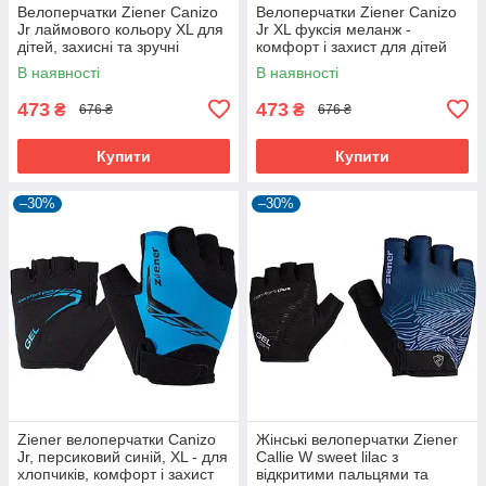
Велоперчатки Ziener Canizo
Велоперчатки Ziener Canizo
Jr лаймового кольору XL для
Jr XL фуксія меланж -
дітей, захисні та зручні
комфорт і захист для дітей
В наявності
В наявності
473
473
₴
₴
676 ₴
676 ₴
Купити
Купити
–30%
–30%
Ziener велоперчатки Canizo
Жінські велоперчатки Ziener
Jr, персиковий синій, XL - для
Callie W sweet lilac з
хлопчиків, комфорт і захист
відкритими пальцями та