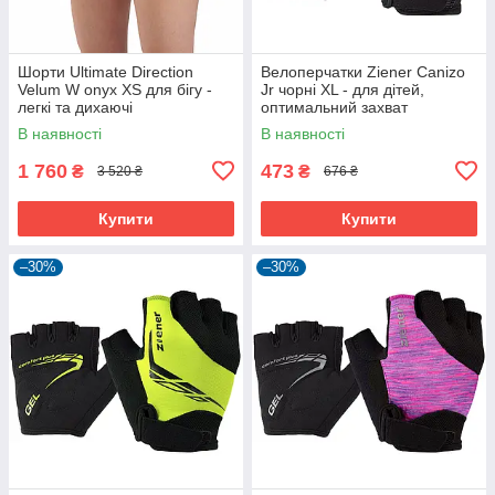
Шорти Ultimate Direction
Велоперчатки Ziener Canizo
Velum W onyx XS для бігу -
Jr чорні XL - для дітей,
легкі та дихаючі
оптимальний захват
В наявності
В наявності
1 760
473
₴
₴
3 520 ₴
676 ₴
Купити
Купити
–30%
–30%