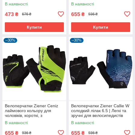
дихаючою шкірою Amara
В наявності
В наявності
473
655
₴
₴
676 ₴
936 ₴
Купити
Купити
–30%
–30%
Велоперчатки Ziener Ceniz
Велоперчатки Ziener Callie W
лаймового кольору для
солодкий лілак 6.5 | Легкі та
чоловіків, короткі, з
зручні для велосипедистів
амортизуючими вставками та
В наявності
В наявності
гелевими подушечками
655
655
₴
₴
936 ₴
936 ₴