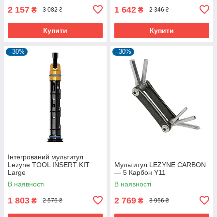
2 157
1 642
₴
₴
3 082 ₴
2 346 ₴
Купити
Купити
–30%
–30%
Інтегрований мультитул
Lezyne TOOL INSERT KIT
Мультитул LEZYNE CARBON
Large
— 5 Карбон Y11
В наявності
В наявності
1 803
2 769
₴
₴
2 576 ₴
3 956 ₴