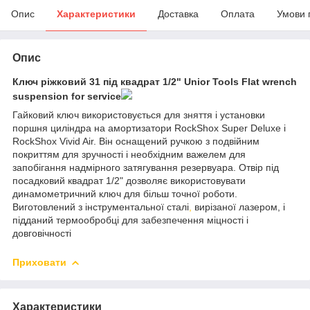
Опис
Характеристики
Доставка
Оплата
Умови 
Опис
Ключ ріжковий 31 під квадрат 1/2" Unior Tools Flat wrench
suspension for service
Гайковий ключ використовується для зняття і установки
поршня циліндра на амортизатори RockShox Super Deluxe і
RockShox Vivid Air. Він оснащений ручкою з подвійним
покриттям для зручності і необхідним важелем для
запобігання надмірного затягування резервуара. Отвір під
посадковий квадрат 1/2" дозволяє використовувати
динамометричний ключ для більш точної роботи.
Виготовлений з інструментальної сталі
,
вирізаної лазером, і
підданий термообробці для забезпечення міцності і
довговічності
Приховати
Характеристики