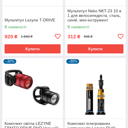
Мультитул Neko NKT-23 10 в
1 для велосипедиста, сталь,
Мультитул Lezyne T-DRIVE
синій, міні-інструмент
В наявності
В наявності
920
312
₴
₴
1 840 ₴
446 ₴
Купити
Купити
–30%
–30%
Комплект світла LEZYNE
Комплект інтегрованих
FEMTO DRIVE PAIR Чорний/
інструментів Lezyne DUAL