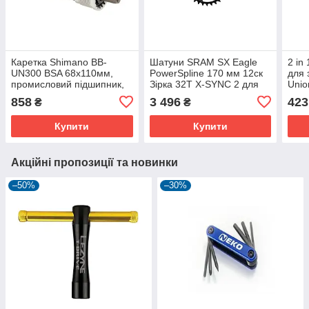
Каретка Shimano BB-
Шатуни SRAM SX Eagle
2 in
UN300 BSA 68x110мм,
PowerSpline 170 мм 12ск
для 
промисловий підшипник,
Зірка 32T X-SYNC 2 для
Unio
для міських і дорожніх
MTB
spok
858
3 496
423
₴
₴
велосипедів
tool
Купити
Купити
Акційні пропозиції та новинки
–50%
–30%