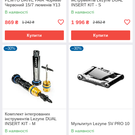
Червоний 15/7 люменів Y13
INSERT KIT - S
В наявності
В наявності
869
1 996
₴
₴
1 242 ₴
2 852 ₴
Купити
Купити
–30%
–30%
Комплект інтегрованих
інструментів Lezyne DUAL
INSERT KIT - M
Мультитул Lezyne SV PRO 10
В наявності
В наявності