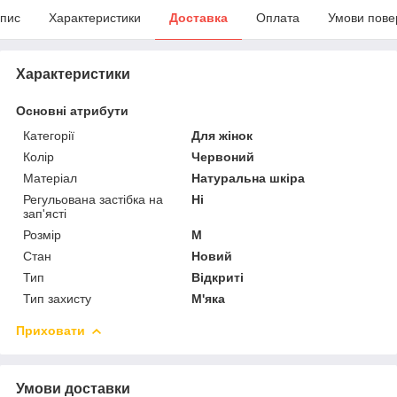
пис
Характеристики
Доставка
Оплата
Умови пове
Характеристики
Основні атрибути
Категорії
Для жінок
Колір
Червоний
Матеріал
Натуральна шкіра
Регульована застібка на
Ні
зап'ясті
Розмір
M
Стан
Новий
Тип
Відкриті
Тип захисту
М'яка
Приховати
Умови доставки