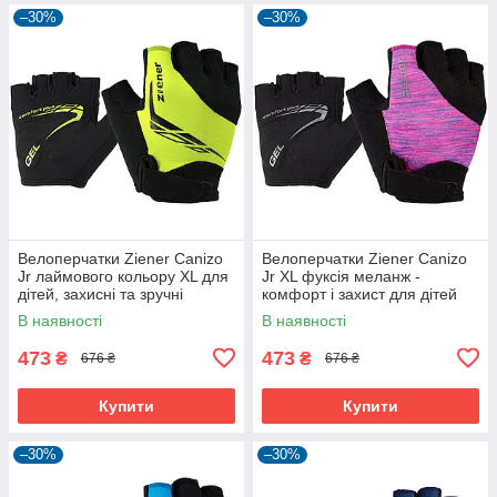
–30%
–30%
Велоперчатки Ziener Canizo
Велоперчатки Ziener Canizo
Jr лаймового кольору XL для
Jr XL фуксія меланж -
дітей, захисні та зручні
комфорт і захист для дітей
В наявності
В наявності
473
473
₴
₴
676 ₴
676 ₴
Купити
Купити
–30%
–30%