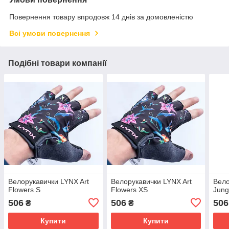
Повернення товару впродовж 14 днів за домовленістю
Всі умови повернення
Подібні товари компанії
Велорукавички LYNX Art
Велорукавички LYNX Art
Вело
Flowers S
Flowers XS
Jung
506
506
506
₴
₴
Купити
Купити