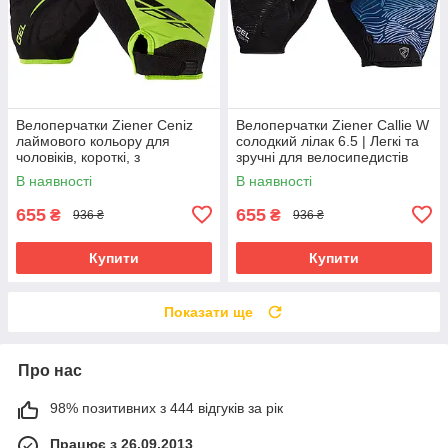
Велоперчатки Ziener Ceniz
Велоперчатки Ziener Callie W
лаймового кольору для
солодкий лілак 6.5 | Легкі та
чоловіків, короткі, з
зручні для велосипедистів
амортизуючими вставками та
В наявності
В наявності
гелевими подушечками
655
655
₴
₴
936 ₴
936 ₴
Купити
Купити
Показати ще
Про нас
98% позитивних з 444 відгуків за рік
Працює з 26.09.2013