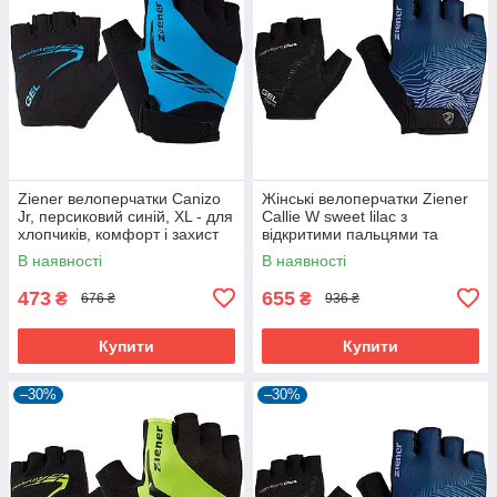
Ziener велоперчатки Canizo
Жінські велоперчатки Ziener
Jr, персиковий синій, XL - для
Callie W sweet lilac з
хлопчиків, комфорт і захист
відкритими пальцями та
дихаючою шкірою Amara
В наявності
В наявності
473
655
₴
₴
676 ₴
936 ₴
Купити
Купити
–30%
–30%