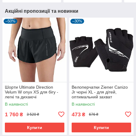
Акційні пропозиції та новинки
–50%
–30%
Шорти Ultimate Direction
Велоперчатки Ziener Canizo
Velum W onyx XS для бігу -
Jr чорні XL - для дітей,
легкі та дихаючі
оптимальний захват
В наявності
В наявності
1 760
473
₴
₴
3 520 ₴
676 ₴
Купити
Купити