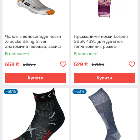
Чоловічі велосипедні носки
Гірськолижні носки Lorpen
X-Socks Biking Silver,
SBSK 4391 для дівчаток,
анатомічна підошва, захист
теплі вовняні, рожеві
від запаху, білі
В наявності
В наявності
658
529
₴
₴
1 316 ₴
1 058 ₴
Купити
Купити
–50%
–50%