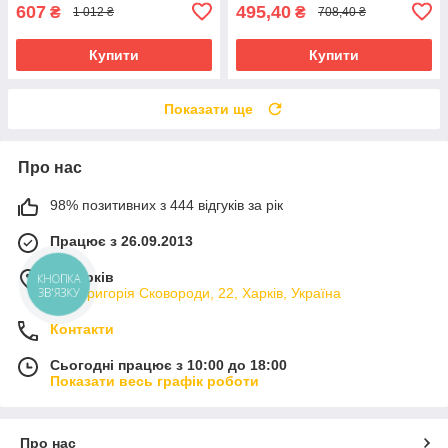
607
495,40
₴
₴
1 012 ₴
708,40 ₴
Купити
Купити
Показати ще
Про нас
98% позитивних з 444 відгуків за рік
Працює з 26.09.2013
м. Харків
КНОПКА
вул. Григорія Сковороди, 22, Харків, Україна
ЗВ'ЯЗКУ
Контакти
Сьогодні працює з 10:00 до 18:00
Показати весь графік роботи
Про нас