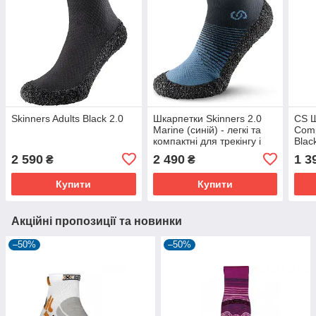
Skinners Adults Black 2.0
Шкарпетки Skinners 2.0
CS Ш
Marine (синій) - легкі та
Comp
компактні для трекінгу і
Blac
фітнесу, з
2 590
2 490
1 3
₴
₴
антибактеріальними
волокнами, M
Купити
Купити
Акційні пропозиції та новинки
–50%
–50%