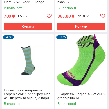
Light B078 Black / Orange
black S
В наявності
В наявності
780
363,80
₴
₴
1 560 ₴
726,80 ₴
Купити
Купити
–40%
–30%
Гірськолижні шкарпетки
Lorpen S2KB 972 Stripey Kids
Шкарпетки Lorpen X3IW 2618
XS, шерсть та акрил, 2 пари
green/plum M
В наявності
В наявності