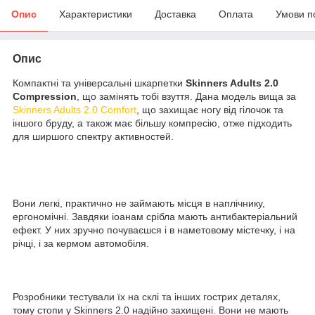
Опис
Характеристики
Доставка
Оплата
Умови п
Опис
Компактні та універсальні шкарпетки
Skinners Adults 2.0
Compression
, що замінять тобі взуття. Дана модель вища за
Skinners Adults 2.0 Comfort
, що захищає ногу від гілочок та
іншого бруду, а також має більшу компресію, отже підходить
для ширшого спектру активностей.
Вони легкі, практично не займають місця в наплічнику,
ергономічні. Завдяки іоанам срібла мають антибактеріальний
ефект. У них зручно почуваєшся і в наметовому містечку, і на
річці, і за кермом автомобіля.
Розробники тестували їх на склі та інших гострих деталях,
тому стопи у
Skinners 2.0
надійно захищені. Вони не мають