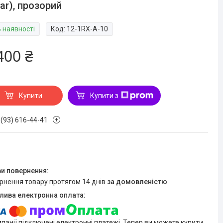
ear), прозорий
В наявності
Код:
12-1RX-A-10
400 ₴
Купити
Купити з
 (93) 616-44-41
ернення товару протягом 14 днів
за домовленістю
мпанії підключені електронні платежі. Тепер ви можете купити