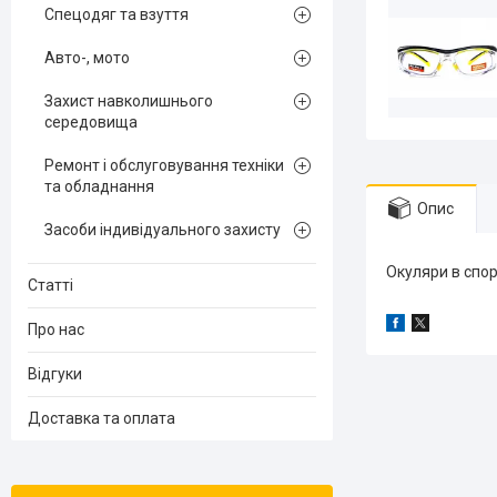
Спецодяг та взуття
Авто-, мото
Захист навколишнього
середовища
Ремонт і обслуговування техніки
та обладнання
Опис
Засоби індивідуального захисту
Окуляри в спор
Статті
Про нас
Відгуки
Доставка та оплата