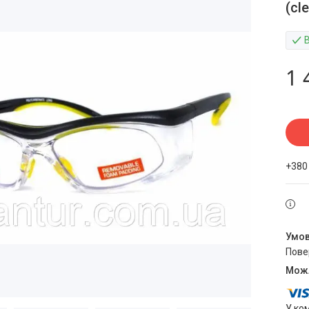
(cl
1 
+380
пов
У ко