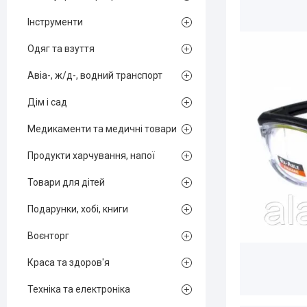
Інструменти
Одяг та взуття
Авіа-, ж/д-, водний транспорт
Дім і сад
Медикаменти та медичні товари
Продукти харчування, напої
Товари для дітей
Подарунки, хобі, книги
Воєнторг
Краса та здоров'я
Техніка та електроніка