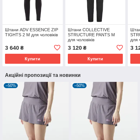
Штани ADV ESSENCE ZIP
Штани COLLECTIVE
Шта
TIGHTS 2 M для чоловіків
STRUCTURE PANTS M
STR
для чоловіків
для 
3 640
3 120
3 1
₴
₴
Купити
Купити
Акційні пропозиції та новинки
–50%
–50%