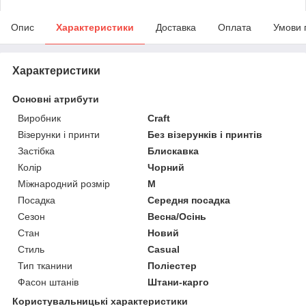
Опис
Характеристики
Доставка
Оплата
Умови 
Характеристики
Основні атрибути
Виробник
Craft
Візерунки і принти
Без візерунків і принтів
Застібка
Блискавка
Колір
Чорний
Міжнародний розмір
M
Посадка
Середня посадка
Сезон
Весна/Осінь
Стан
Новий
Стиль
Casual
Тип тканини
Поліестер
Фасон штанів
Штани-карго
Користувальницькі характеристики