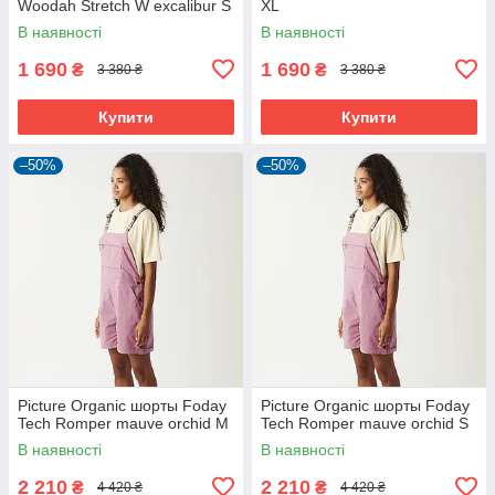
Woodah Stretch W excalibur S
XL
В наявності
В наявності
1 690
1 690
₴
₴
3 380 ₴
3 380 ₴
Купити
Купити
–50%
–50%
Picture Organic шорты Foday
Picture Organic шорты Foday
Tech Romper mauve orchid M
Tech Romper mauve orchid S
В наявності
В наявності
2 210
2 210
₴
₴
4 420 ₴
4 420 ₴