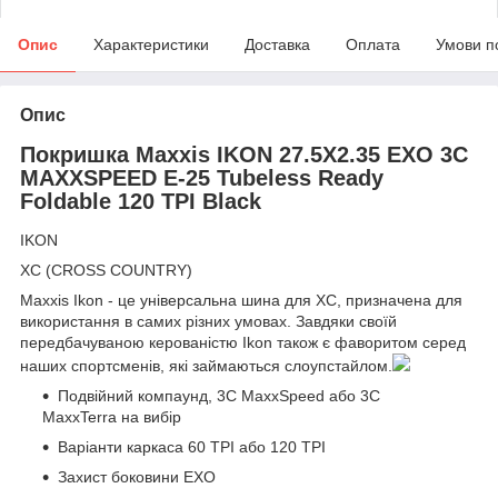
Опис
Характеристики
Доставка
Оплата
Умови п
Опис
Покришка Maxxis IKON 27.5X2.35 EXO 3C
MAXXSPEED E-25 Tubeless Ready
Foldable 120 TPI Black
IKON
XC (CROSS COUNTRY)
Maxxis Ikon - це універсальна шина для XC, призначена для
використання в самих різних умовах. Завдяки своїй
передбачуваною керованістю Ikon також є фаворитом серед
наших спортсменів, які займаються слоупстайлом.
Подвійний компаунд, 3C MaxxSpeed або 3C
MaxxTerra на вибір
Варіанти каркаса 60 TPI або 120 TPI
Захист боковини EXO