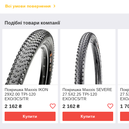
Всі умови повернення
Подібні товари компанії
Покришка Maxxis IKON
Покришка Maxxis SEVERE
Покр
29X2.00 TPI-120
27.5X2.25 TPI-120
27.5
EXO/3CS/TR
EXO/3CS/TR
EXO
2 162
2 162
1 7
₴
₴
Купити
Купити