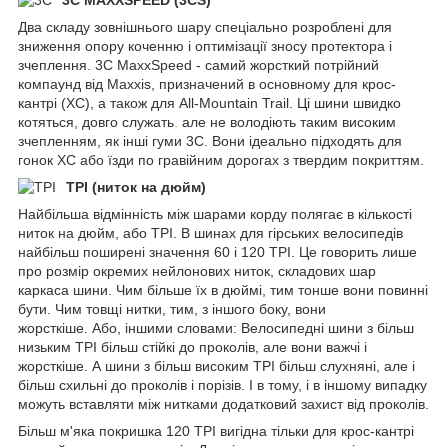
3C MAXXSPEED (3CS)
Два складу зовнішнього шару спеціально розроблені для
зниження опору коченню і оптимізації зносу протектора і
зчеплення. 3C MaxxSpeed - самий жорсткий потрійний
компаунд від Maxxis, призначений в основному для крос-
кантрі (XC), а також для All-Mountain Trail. Ці шини швидко
котяться, довго служать
,
але не володіють таким високим
зчепленням, як інші гуми 3C. Вони ідеально підходять для
гонок XC або їзди по гравійним дорогах з твердим покриттям.
TPI (ниток на дюйм)
Найбільша відмінність між шарами корду полягає в кількості
ниток на дюйм, або TPI. В шинах для гірських велосипедів
найбільш поширені значення 60 і 120 TPI. Це говорить лише
про розмір окремих нейлонових ниток, складових шар
каркаса шини. Чим більше їх в дюймі, тим тонше вони повинні
бути. Чим товщі нитки, тим, з іншого боку, вони
жорсткіше. Або, іншими словами: Велосипедні шини з більш
низьким TPI більш стійкі до проколів, але вони важчі і
жорсткіше. А шини з більш високим TPI більш слухняні, але і
більш схильні до проколів і порізів. І в тому, і в іншому випадку
можуть вставляти між нитками додатковий захист від проколів.
Більш м'яка покришка 120 TPI вигідна тільки для крос-кантрі