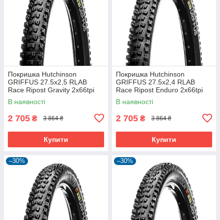
Покришка Hutchinson
Покришка Hutchinson
GRIFFUS 27.5х2,5 RLAB
GRIFFUS 27.5х2,4 RLAB
Race Ripost Gravity 2x66tpi
Race Ripost Enduro 2x66tpi
Tubeless Ready Складна
Tubeless Ready Складна
В наявності
В наявності
Black
Black
2 705
2 705
₴
₴
3 864 ₴
3 864 ₴
Купити
Купити
–30%
–30%