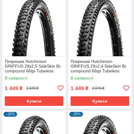
Покришка Hutchinson
Покришка Hutchinson
GRIFFUS 29х2,5 SideSkin Bi-
GRIFFUS 29х2,4 SideSkin Bi-
compound 66tpi Tubeless
compound 66tpi Tubeless
Ready Складна Black
Ready Складана Black
В наявності
В наявності
1 449
1 449
₴
₴
2 070 ₴
2 070 ₴
Купити
Купити
–30%
–30%