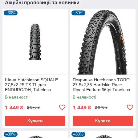
Акційні пропозиції та новинки
–30%
–30%
Шина Hutchinson SQUALE
Покришка Hutchinson TORO
27,5x2.25 TS TL для
27.5х2,35 Hardskin Race
ENDURO/DH, Tubeless
Ripost Enduro 66tpi Tubeless
Ready, 2.25 дюйма
Ready Складна Black
В наявності
В наявності
1 449
1 449
₴
₴
2 070 ₴
2 070 ₴
Купити
Купити
–30%
–30%