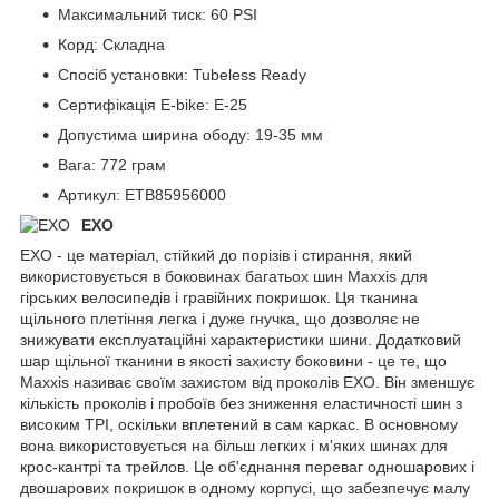
Максимальний тиск: 60 PSI
Корд: Складна
Спосіб установки: Tubeless Ready
Сертифікація E-bike: E-25
Допустима ширина ободу: 19-35 мм
Вага: 772 грам
Артикул: ETB85956000
EXO
EXO - це матеріал, стійкий до порізів і стирання, який
використовується в боковинах багатьох шин Maxxis для
гірських велосипедів і гравійних покришок. Ця тканина
щільного плетіння легка і дуже гнучка, що дозволяє не
знижувати експлуатаційні характеристики шини. Додатковий
шар щільної тканини в якості захисту боковини - це те, що
Maxxis називає своїм захистом від проколів EXO. Він зменшує
кількість проколів і пробоїв без зниження еластичності шин з
високим TPI, оскільки вплетений в сам каркас. В основному
вона використовується на більш легких і м'яких шинах для
крос-кантрі та трейлов. Це об'єднання переваг одношарових і
двошарових покришок в одному корпусі, що забезпечує малу