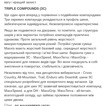
вагу і кращий захист.
TRIPLE COMPOUNDS (3C)
Ще один крок вперед у порівнянні з подвійними компаундами:
Три окремих компаунда укладаються в профіль шини,
забезпечуючи індивідуальні, безкомпромісні характеристики.
Якщо ви подивитеся на діаграми, то помітите, що структура
шарів у всіх варіантах потрійних компаундів практично
однакова. Проте загальний рівень жорсткості
використовуваних каучуків різний. Потрійні гумові суміші
Maxxis мають жорсткий базовий шар, середньої жорсткості
центральний протектор і м'які бічні шипи. Варіанти гуми з
маркуванням 3C - MaxxSpeed, MaxxTerra і MaxxGrip -
призначені для певних видів їзди. Всі вони поєднують в собі
зчеплення в поворотах, стабільність і довговічність.
Незалежно від того, яка дисципліна вибирається - Cross
Country, All-Mountain, Trail, Enduro або Downhill, шини 3C
спеціально розроблені для конкретного виду катання. Це
означає, що для шин XC зазвичай використовується компаунд
MaxxSpeed, а для DH - MaxxGrip. MaxxTerra - all-terrain,
всепогодний складу, що займає проміжне положення між
цими двома.