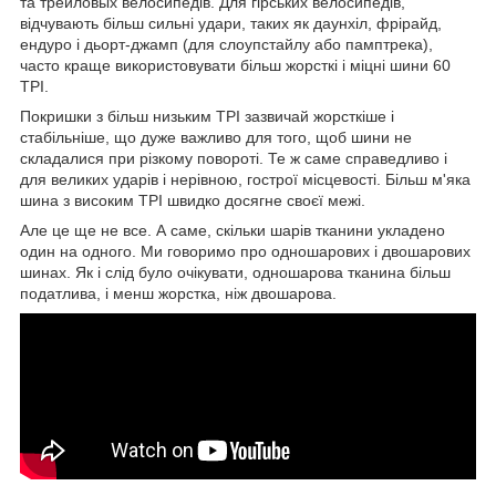
та трейловых велосипедів. Для гірських велосипедів,
відчувають більш сильні удари, таких як даунхіл, фрірайд,
ендуро і дьорт-джамп (для слоупстайлу або памптрека),
часто краще використовувати більш жорсткі і міцні шини 60
TPI.
Покришки з більш низьким TPI зазвичай жорсткіше і
стабільніше, що дуже важливо для того, щоб шини не
складалися при різкому повороті. Те ж саме справедливо і
для великих ударів і нерівною, гострої місцевості. Більш м'яка
шина з високим TPI швидко досягне своєї межі.
Але це ще не все. А саме, скільки шарів тканини укладено
один на одного. Ми говоримо про одношарових і двошарових
шинах. Як і слід було очікувати, одношарова тканина більш
податлива, і менш жорстка, ніж двошарова.