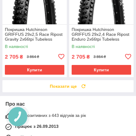
Покришка Hutchinson
Покришка Hutchinson
GRIFFUS 29х2,5 Race Ripost
GRIFFUS 29х2,4 Race Ripost
Gravity 2x66tpi Tubeless
Enduro 2x66tpi Tubeless
Ready Складана Black
Ready Складана Black
В наявності
В наявності
2 705
2 705
₴
₴
3 864 ₴
3 864 ₴
Купити
Купити
Показати ще
Про нас
98% позитивних з 443 відгуків за рік
Працює з 26.09.2013