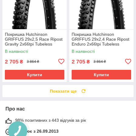
Покришка Hutchinson
Покришка Hutchinson
GRIFFUS 29х2,5 Race Ripost
GRIFFUS 29х2,4 Race Ripost
Gravity 2x66tpi Tubeless
Enduro 2x66tpi Tubeless
Ready Складана Black
Ready Складана Black
В наявності
В наявності
2 705
2 705
₴
₴
3 864 ₴
3 864 ₴
Купити
Купити
Показати ще
Про нас
98% позитивних з 443 відгуків за рік
Працює з 26.09.2013