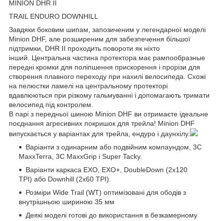
MINION DHR II
TRAIL ENDURO DOWNHILL
Завдяки боковим шипам, запозиченим у легендарної моделі
Minion DHF, але розширеним для забезпечення більшої
підтримки, DHR II проходить повороти як ніхто
інший. Центральна частина протектора має рампообразные
передні кромки для поліпшення прискорення і прорізи для
створення плавного переходу при нахилі велосипеда. Схожі
на пелюстки ламелі на центральному протекторі
вдавлюються при різкому гальмуванні і допомагають тримати
велосипед під контролем.
В парі з передньої шиною Minion DHF ви отримаєте ідеальне
поєднання агресивних покришок для трейла! Minion DHF
випускається у варіантах для трейла, ендуро і даунхілу.
Варіанти з одинарним або подвійним компаундом, 3C
MaxxTerra, 3C MaxxGrip і Super Tacky.
Варіанти каркаса EXO, EXO+, DoubleDown (2x120
TPI) або Downhill (2x60 TPI).
Розміри Wide Trail (WT) оптимізовані для ободів з
внутрішньою шириною 35 мм
Деякі моделі готові до використання в безкамерному