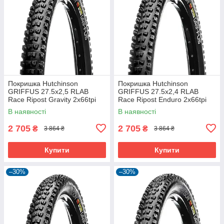
Покришка Hutchinson
Покришка Hutchinson
GRIFFUS 27.5х2,5 RLAB
GRIFFUS 27.5х2,4 RLAB
Race Ripost Gravity 2x66tpi
Race Ripost Enduro 2x66tpi
Tubeless Ready Складна
Tubeless Ready Складна
В наявності
В наявності
Black
Black
2 705
2 705
₴
₴
3 864 ₴
3 864 ₴
Купити
Купити
–30%
–30%