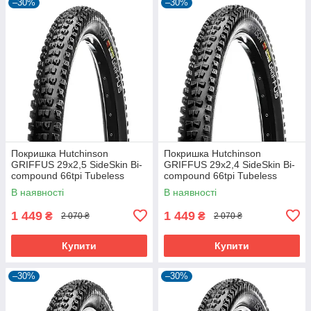
–30%
–30%
Покришка Hutchinson
Покришка Hutchinson
GRIFFUS 29х2,5 SideSkin Bi-
GRIFFUS 29х2,4 SideSkin Bi-
compound 66tpi Tubeless
compound 66tpi Tubeless
Ready Складна Black
Ready Складана Black
В наявності
В наявності
1 449
1 449
₴
₴
2 070 ₴
2 070 ₴
Купити
Купити
–30%
–30%