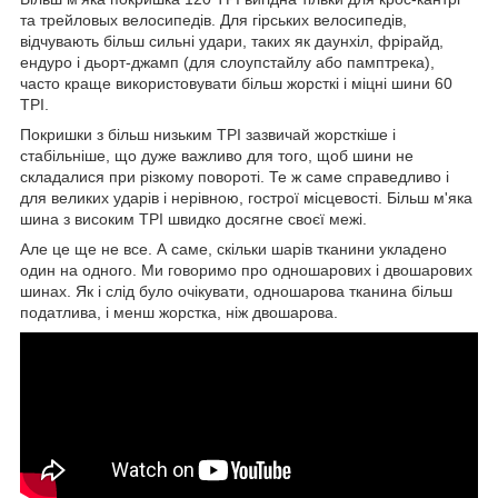
та трейловых велосипедів. Для гірських велосипедів,
відчувають більш сильні удари, таких як даунхіл, фрірайд,
ендуро і дьорт-джамп (для слоупстайлу або памптрека),
часто краще використовувати більш жорсткі і міцні шини 60
TPI.
Покришки з більш низьким TPI зазвичай жорсткіше і
стабільніше, що дуже важливо для того, щоб шини не
складалися при різкому повороті. Те ж саме справедливо і
для великих ударів і нерівною, гострої місцевості. Більш м'яка
шина з високим TPI швидко досягне своєї межі.
Але це ще не все. А саме, скільки шарів тканини укладено
один на одного. Ми говоримо про одношарових і двошарових
шинах. Як і слід було очікувати, одношарова тканина більш
податлива, і менш жорстка, ніж двошарова.