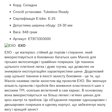
Корд: Складна
Спосіб установки: Tubeless Ready
Сертифікація E-bike: E-25
Допустима ширина ободу: 19-30 мм
Вага: 848 грам
Артикул: ETB73303000
EXO
EXO - це матеріал, стійкий до порізів і стирання, який
використовується в боковинах багатьох шин Maxxis для
гірських велосипедів і гравійних покришок. Ця тканина
щільного плетіння легка і дуже гнучка, що дозволяє не
знижувати експлуатаційні характеристики шини. Додатковий
шар щільної тканини в якості захисту боковини - це те, що
Maxxis називає своїм захистом від проколів EXO. Він зменшує
кількість проколів і пробоїв без зниження еластичності шин з
високим TPI, оскільки вплетений в сам каркас. В основному
вона використовується на більш легких і м'яких шинах для
крос-кантрі та трейлов. Це об'єднання переваг одношарових і
двошарових покришок в одному корпусі, що забезпечує малу
вагу і кращий захист.