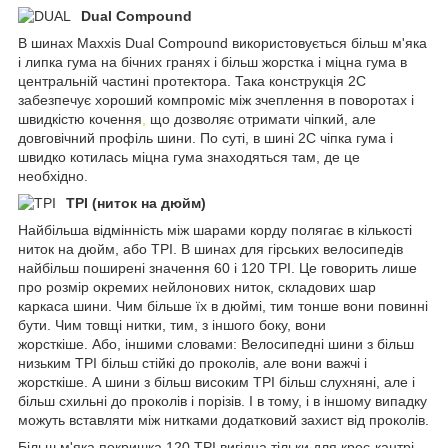
Dual Compound
В шинах Maxxis Dual Compound використовується більш м'яка
і липка гума на бічних гранях і більш жорстка і міцна гума в
центральній частині протектора. Така конструкція 2C
забезпечує хороший компроміс між зчеплення в поворотах і
швидкістю кочення
,
що дозволяє отримати чіпкий, але
довговічний профіль шини. По суті, в шині 2C чіпка гума і
швидко котилась міцна гума знаходяться там, де це
необхідно.
TPI (ниток на дюйм)
Найбільша відмінність між шарами корду полягає в кількості
ниток на дюйм, або TPI. В шинах для гірських велосипедів
найбільш поширені значення 60 і 120 TPI. Це говорить лише
про розмір окремих нейлонових ниток, складових шар
каркаса шини. Чим більше їх в дюймі, тим тонше вони повинні
бути. Чим товщі нитки, тим, з іншого боку, вони
жорсткіше. Або, іншими словами: Велосипедні шини з більш
низьким TPI більш стійкі до проколів, але вони важчі і
жорсткіше. А шини з більш високим TPI більш слухняні, але і
більш схильні до проколів і порізів. І в тому, і в іншому випадку
можуть вставляти між нитками додатковий захист від проколів.
Більш м'яка покришка 120 TPI вигідна тільки для крос-кантрі