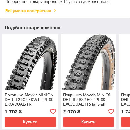
Повернення товару впродовж 14 днів за домовленістю
Всі умови повернення
Подібні товари компанії
Покришка Maxxis MINION
Покришка Maxxis MINION
Покр
DHR II 29X2.40WT TPI-60
DHR II 29X2.60 TPI-60
DHR 
EXO/DUAL/TR
EXO/DUAL/TR/Tanwall
EXO/
1 702
2 070
1 7
₴
₴
Купити
Купити