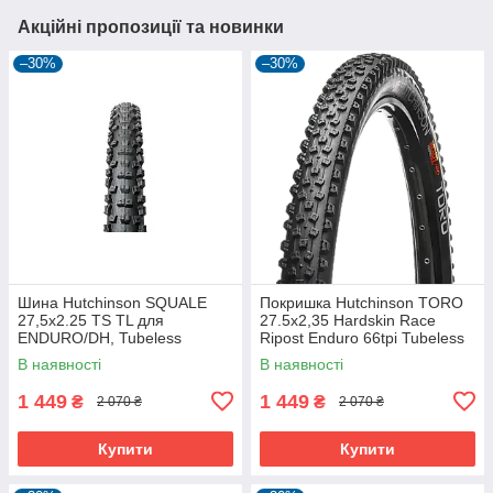
Акційні пропозиції та новинки
–30%
–30%
Шина Hutchinson SQUALE
Покришка Hutchinson TORO
27,5x2.25 TS TL для
27.5х2,35 Hardskin Race
ENDURO/DH, Tubeless
Ripost Enduro 66tpi Tubeless
Ready, 2.25 дюйма
Ready Складна Black
В наявності
В наявності
1 449
1 449
₴
₴
2 070 ₴
2 070 ₴
Купити
Купити