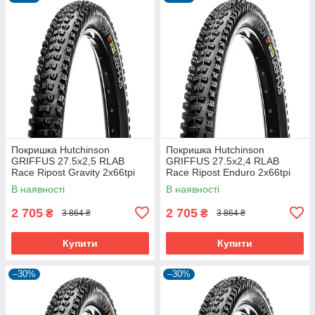
Покришка Hutchinson
Покришка Hutchinson
GRIFFUS 27.5х2,5 RLAB
GRIFFUS 27.5х2,4 RLAB
Race Ripost Gravity 2x66tpi
Race Ripost Enduro 2x66tpi
Tubeless Ready Складна
Tubeless Ready Складна
В наявності
В наявності
Black
Black
2 705
2 705
₴
₴
3 864 ₴
3 864 ₴
Купити
Купити
–30%
–30%