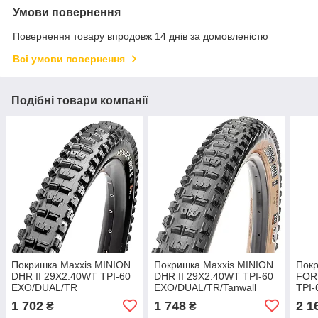
Умови повернення
Повернення товару впродовж 14 днів за домовленістю
Всі умови повернення
Подібні товари компанії
Покришка Maxxis MINION
Покришка Maxxis MINION
Покр
DHR II 29X2.40WT TPI-60
DHR II 29X2.40WT TPI-60
FOR
EXO/DUAL/TR
EXO/DUAL/TR/Tanwall
TPI-
1 702
1 748
2 1
₴
₴