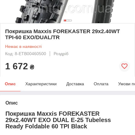
Покришка Maxxis FOREKASTER 29x2.40WT
TPI-60 EXO/DUAL/TR
Немає в наявності
Код: 8-ETB00460500
Роздріб
1 672
₴
Опис
Характеристики
Доставка
Оплата
Умови п
Опис
Покришка Maxxis FOREKASTER
29x2.40WT EXO DUAL E-25 Tubeless
Ready Foldable 60 TPI Black