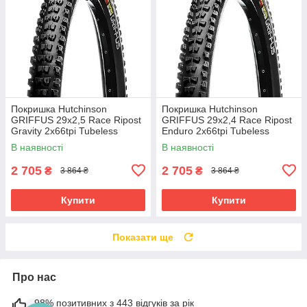
Покришка Hutchinson
Покришка Hutchinson
GRIFFUS 29х2,5 Race Ripost
GRIFFUS 29х2,4 Race Ripost
Gravity 2x66tpi Tubeless
Enduro 2x66tpi Tubeless
Ready Складана Black
Ready Складана Black
В наявності
В наявності
2 705
2 705
₴
₴
3 864 ₴
3 864 ₴
Купити
Купити
Показати ще
Про нас
98% позитивних з 443 відгуків за рік