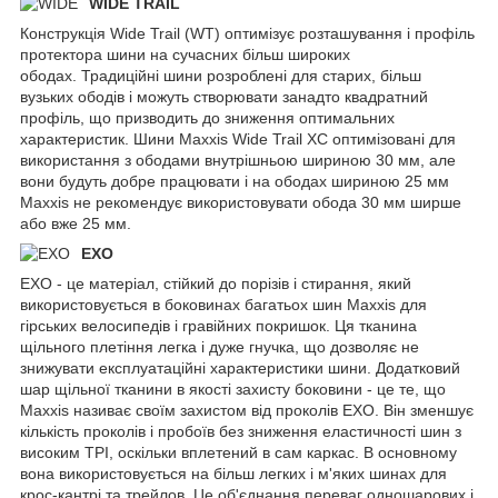
WIDE TRAIL
Конструкція Wide Trail (WT) оптимізує розташування і профіль
протектора шини на сучасних більш широких
ободах. Традиційні шини розроблені для старих, більш
вузьких ободів і можуть створювати занадто квадратний
профіль, що призводить до зниження оптимальних
характеристик. Шини Maxxis Wide Trail XC оптимізовані для
використання з ободами внутрішньою шириною 30 мм, але
вони будуть добре працювати і на ободах шириною 25 мм
Maxxis не рекомендує використовувати обода 30 мм ширше
або вже 25 мм.
EXO
EXO - це матеріал, стійкий до порізів і стирання, який
використовується в боковинах багатьох шин Maxxis для
гірських велосипедів і гравійних покришок. Ця тканина
щільного плетіння легка і дуже гнучка, що дозволяє не
знижувати експлуатаційні характеристики шини. Додатковий
шар щільної тканини в якості захисту боковини - це те, що
Maxxis називає своїм захистом від проколів EXO. Він зменшує
кількість проколів і пробоїв без зниження еластичності шин з
високим TPI, оскільки вплетений в сам каркас. В основному
вона використовується на більш легких і м'яких шинах для
крос-кантрі та трейлов. Це об'єднання переваг одношарових і