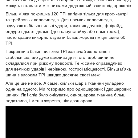
можуть вставляти між нитками додатковий захист від проколів.
Більш м'яка покришка 120 TPI вигідна тільки для крос-кантрі
та трейловых велосипедів. Для гірських велосипедів,
відчувають більш сильні удари, таких як даунхіл, фрірайд,
ендуро і дьорт-джамп (для слоупстайлу або памптрека),
часто краще використовувати більш жорсткі і міцні шини 60
TPI.
Покришки з більш низьким TPI зазвичай жорсткіше і
стабільніше, що дуже важливо для того, щоб шини не
складалися при різкому повороті. Те ж саме справедливо і
для великих ударів і нерівною, гострої місцевості. Більш м'яка
шина з високим TPI швидко досягне своєї межі.
Але це ще не все. А саме, скільки шарів тканини укладено
один на одного. Ми говоримо про одношарових і двошарових
шинах. Як і слід було очікувати, одношарова тканина більш
податлива, і менш жорстка, ніж двошарова.