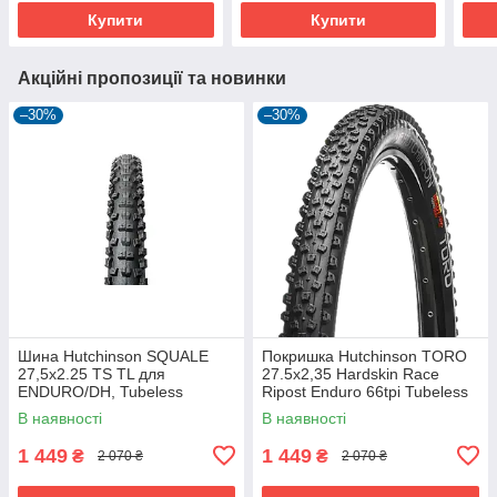
Купити
Купити
Акційні пропозиції та новинки
–30%
–30%
Шина Hutchinson SQUALE
Покришка Hutchinson TORO
27,5x2.25 TS TL для
27.5х2,35 Hardskin Race
ENDURO/DH, Tubeless
Ripost Enduro 66tpi Tubeless
Ready, 2.25 дюйма
Ready Складна Black
В наявності
В наявності
1 449
1 449
₴
₴
2 070 ₴
2 070 ₴