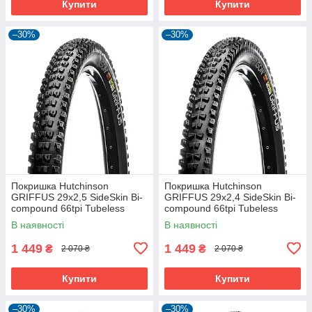
Купити
Купити
–30%
–30%
Покришка Hutchinson
Покришка Hutchinson
GRIFFUS 29х2,5 SideSkin Bi-
GRIFFUS 29х2,4 SideSkin Bi-
compound 66tpi Tubeless
compound 66tpi Tubeless
Ready Складна Black
Ready Складана Black
В наявності
В наявності
1 449
1 449
₴
₴
2 070 ₴
2 070 ₴
Купити
Купити
–30%
–30%