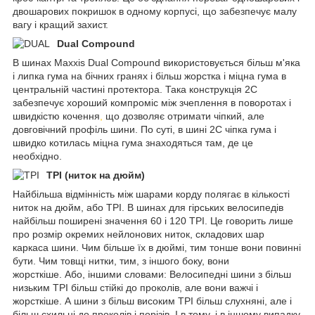
двошарових покришок в одному корпусі, що забезпечує малу
вагу і кращий захист.
Dual Compound
В шинах Maxxis Dual Compound використовується більш м'яка
і липка гума на бічних гранях і більш жорстка і міцна гума в
центральній частині протектора. Така конструкція 2C
забезпечує хороший компроміс між зчеплення в поворотах і
швидкістю кочення
,
що дозволяє отримати чіпкий, але
довговічний профіль шини. По суті, в шині 2C чіпка гума і
швидко котилась міцна гума знаходяться там, де це
необхідно.
TPI (ниток на дюйм)
Найбільша відмінність між шарами корду полягає в кількості
ниток на дюйм, або TPI. В шинах для гірських велосипедів
найбільш поширені значення 60 і 120 TPI. Це говорить лише
про розмір окремих нейлонових ниток, складових шар
каркаса шини. Чим більше їх в дюймі, тим тонше вони повинні
бути. Чим товщі нитки, тим, з іншого боку, вони
жорсткіше. Або, іншими словами: Велосипедні шини з більш
низьким TPI більш стійкі до проколів, але вони важчі і
жорсткіше. А шини з більш високим TPI більш слухняні, але і
більш схильні до проколів і порізів. І в тому, і в іншому випадку