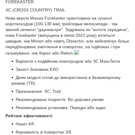
FOREKASTER
XC (CROSS COUNTRY) TRAIL
Нова версія Maxxis Forekaster орієнтована на сучасні
короткоходові (100-130 мм) трейловые велосипеди - так
званий сегмент "даункантри". Задумана як "золота середина",
нова Forekaster (випущена в липні 2022 року) котиться
швидше, ніж Minion або навіть Dissector, але забезпечує більш
передбачуване зчеплення в поворотах, на підйомах і при
гальмуванні, ніж Aspen або Rekon.
Варіанти з подвійним компаундом або 3C MaxxTerra
Захист боковини EXO
Деякі моделі готові до використання в безкамерному
режимі (TR)
Призначення: XC, Trail
Рекомендоване покриття: Всі дорожні умови
Рекомендована установка: Передні або задні
Рейтинг ефективності
Накат 4/5
Керованість в поворотах 3/5