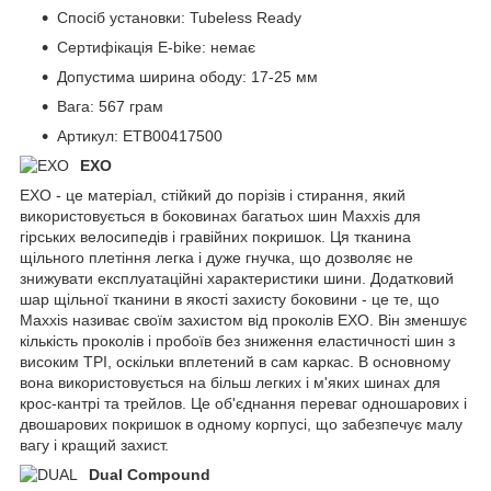
Спосіб установки: Tubeless Ready
Сертифікація E-bike: немає
Допустима ширина ободу: 17-25 мм
Вага: 567 грам
Артикул: ETB00417500
EXO
EXO - це матеріал, стійкий до порізів і стирання, який
використовується в боковинах багатьох шин Maxxis для
гірських велосипедів і гравійних покришок. Ця тканина
щільного плетіння легка і дуже гнучка, що дозволяє не
знижувати експлуатаційні характеристики шини. Додатковий
шар щільної тканини в якості захисту боковини - це те, що
Maxxis називає своїм захистом від проколів EXO. Він зменшує
кількість проколів і пробоїв без зниження еластичності шин з
високим TPI, оскільки вплетений в сам каркас. В основному
вона використовується на більш легких і м'яких шинах для
крос-кантрі та трейлов. Це об'єднання переваг одношарових і
двошарових покришок в одному корпусі, що забезпечує малу
вагу і кращий захист.
Dual Compound