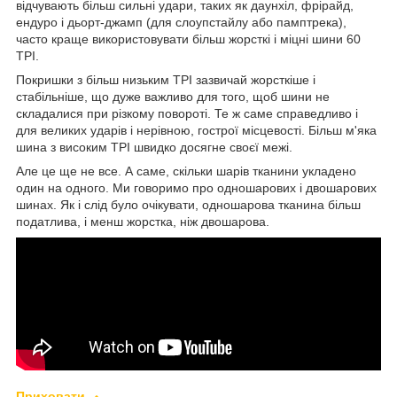
відчувають більш сильні удари, таких як даунхіл, фрірайд,
ендуро і дьорт-джамп (для слоупстайлу або памптрека),
часто краще використовувати більш жорсткі і міцні шини 60
TPI.
Покришки з більш низьким TPI зазвичай жорсткіше і
стабільніше, що дуже важливо для того, щоб шини не
складалися при різкому повороті. Те ж саме справедливо і
для великих ударів і нерівною, гострої місцевості. Більш м'яка
шина з високим TPI швидко досягне своєї межі.
Але це ще не все. А саме, скільки шарів тканини укладено
один на одного. Ми говоримо про одношарових і двошарових
шинах. Як і слід було очікувати, одношарова тканина більш
податлива, і менш жорстка, ніж двошарова.
Приховати