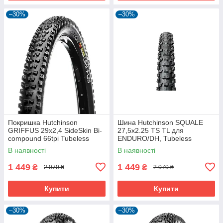
–30%
–30%
Покришка Hutchinson
Шина Hutchinson SQUALE
GRIFFUS 29х2,4 SideSkin Bi-
27,5x2.25 TS TL для
compound 66tpi Tubeless
ENDURO/DH, Tubeless
Ready Складана Black
Ready, 2.25 дюйма
В наявності
В наявності
1 449
1 449
₴
₴
2 070 ₴
2 070 ₴
Купити
Купити
–30%
–30%