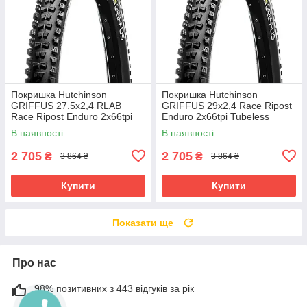
Покришка Hutchinson
Покришка Hutchinson
GRIFFUS 27.5х2,4 RLAB
GRIFFUS 29х2,4 Race Ripost
Race Ripost Enduro 2x66tpi
Enduro 2x66tpi Tubeless
Tubeless Ready Складна
Ready Складана Black
В наявності
В наявності
Black
2 705
2 705
₴
₴
3 864 ₴
3 864 ₴
Купити
Купити
Показати ще
Про нас
98% позитивних з 443 відгуків за рік