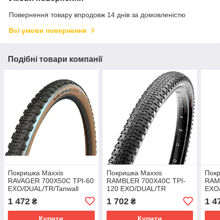
Повернення товару впродовж 14 днів за домовленістю
Всі умови повернення
Подібні товари компанії
Покришка Maxxis
Покришка Maxxis
Покр
RAVAGER 700X50C TPI-60
RAMBLER 700X40C TPI-
RAM
EXO/DUAL/TR/Tanwall
120 EXO/DUAL/TR
EXO/
1 472
1 702
1 4
₴
₴
Купити
Купити