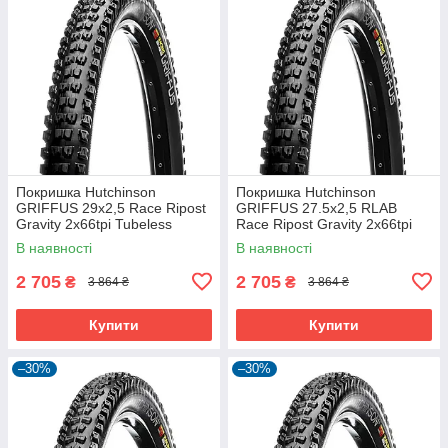
Покришка Hutchinson
Покришка Hutchinson
GRIFFUS 29х2,5 Race Ripost
GRIFFUS 27.5х2,5 RLAB
Gravity 2x66tpi Tubeless
Race Ripost Gravity 2x66tpi
Ready Складана Black
Tubeless Ready Складна
В наявності
В наявності
Black
2 705
2 705
₴
₴
3 864 ₴
3 864 ₴
Купити
Купити
–30%
–30%