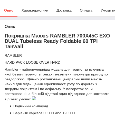
Опис
Характеристики
Доставка
Оплата
Умови п
Опис
Покришка Maxxis RAMBLER 700X45C EXO
DUAL Tubeless Ready Foldable 60 TPI
Tanwall
RAMBLER
HARD PACK LOOSE OVER HARD
Rambler - найпопулярніша модель для гравію
,
за плечима
якої безліч перемог в гонках і незліченні кілометри пригод по
бездоріжжю. Щільно розташовані центральні шипи мають
нахил для підвищення ефективності руху по дорогах з
твердим покриттям і по асфальту. У поворотах вони
розташовані на більшій відстані один від одного для контролю
в різних умовах.
Подвійний компаунд
Варіанти каркаса 60 TPI або 120 TPI