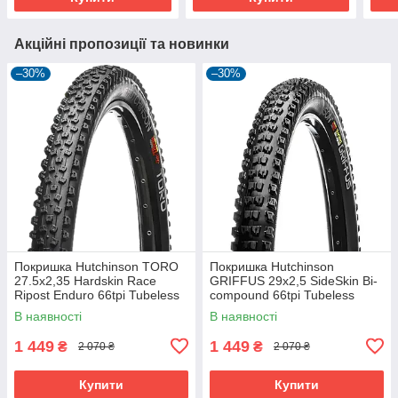
Акційні пропозиції та новинки
–30%
–30%
Покришка Hutchinson TORO
Покришка Hutchinson
27.5х2,35 Hardskin Race
GRIFFUS 29х2,5 SideSkin Bi-
Ripost Enduro 66tpi Tubeless
compound 66tpi Tubeless
Ready Складна Black
Ready Складна Black
В наявності
В наявності
1 449
1 449
₴
₴
2 070 ₴
2 070 ₴
Купити
Купити