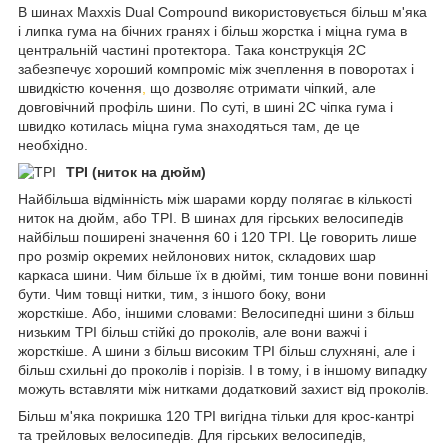
В шинах Maxxis Dual Compound використовується більш м'яка
і липка гума на бічних гранях і більш жорстка і міцна гума в
центральній частині протектора. Така конструкція 2C
забезпечує хороший компроміс між зчеплення в поворотах і
швидкістю кочення
,
що дозволяє отримати чіпкий, але
довговічний профіль шини. По суті, в шині 2C чіпка гума і
швидко котилась міцна гума знаходяться там, де це
необхідно.
TPI (ниток на дюйм)
Найбільша відмінність між шарами корду полягає в кількості
ниток на дюйм, або TPI. В шинах для гірських велосипедів
найбільш поширені значення 60 і 120 TPI. Це говорить лише
про розмір окремих нейлонових ниток, складових шар
каркаса шини. Чим більше їх в дюймі, тим тонше вони повинні
бути. Чим товщі нитки, тим, з іншого боку, вони
жорсткіше. Або, іншими словами: Велосипедні шини з більш
низьким TPI більш стійкі до проколів, але вони важчі і
жорсткіше. А шини з більш високим TPI більш слухняні, але і
більш схильні до проколів і порізів. І в тому, і в іншому випадку
можуть вставляти між нитками додатковий захист від проколів.
Більш м'яка покришка 120 TPI вигідна тільки для крос-кантрі
та трейловых велосипедів. Для гірських велосипедів,