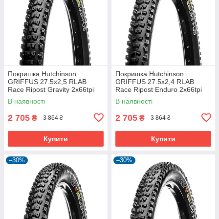
Покришка Hutchinson
Покришка Hutchinson
GRIFFUS 27.5х2,5 RLAB
GRIFFUS 27.5х2,4 RLAB
Race Ripost Gravity 2x66tpi
Race Ripost Enduro 2x66tpi
Tubeless Ready Складна
Tubeless Ready Складна
В наявності
В наявності
Black
Black
2 705
2 705
₴
₴
3 864 ₴
3 864 ₴
Купити
Купити
–30%
–30%