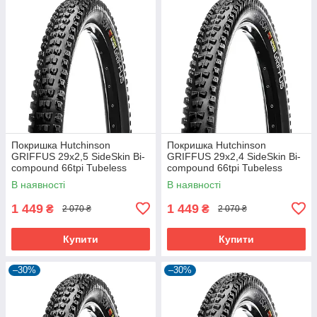
Покришка Hutchinson
Покришка Hutchinson
GRIFFUS 29х2,5 SideSkin Bi-
GRIFFUS 29х2,4 SideSkin Bi-
compound 66tpi Tubeless
compound 66tpi Tubeless
Ready Складна Black
Ready Складана Black
В наявності
В наявності
1 449
1 449
₴
₴
2 070 ₴
2 070 ₴
Купити
Купити
–30%
–30%