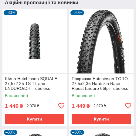
Акційні пропозиції та новинки
–30%
–30%
Шина Hutchinson SQUALE
Покришка Hutchinson TORO
27,5x2.25 TS TL для
27.5х2,35 Hardskin Race
ENDURO/DH, Tubeless
Ripost Enduro 66tpi Tubeless
Ready, 2.25 дюйма
Ready Складна Black
В наявності
В наявності
1 449
1 449
₴
₴
2 070 ₴
2 070 ₴
Купити
Купити
–30%
–30%