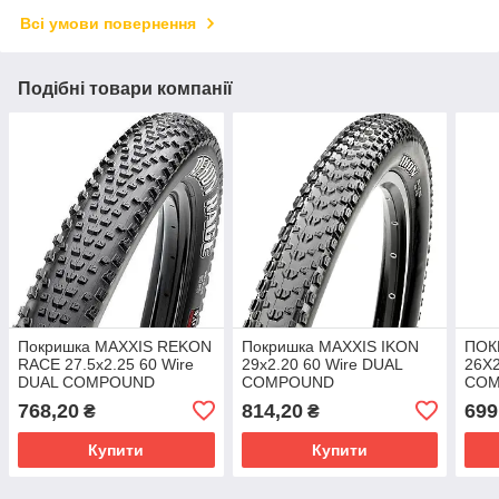
Всі умови повернення
Подібні товари компанії
Покришка MAXXIS REKON
Покришка MAXXIS IKON
ПОК
RACE 27.5x2.25 60 Wire
29x2.20 60 Wire DUAL
26X2
DUAL COMPOUND
COMPOUND
CO
768,20
814,20
699
₴
₴
Купити
Купити