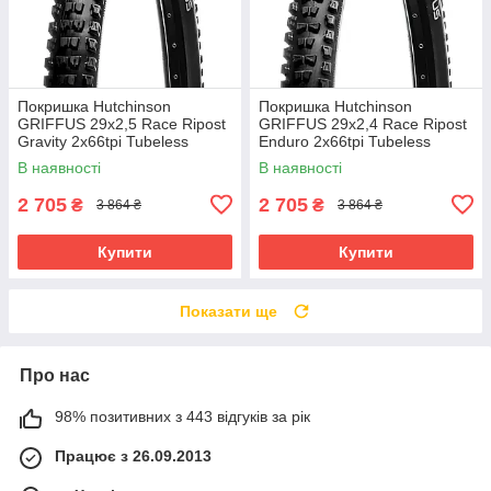
Покришка Hutchinson
Покришка Hutchinson
GRIFFUS 29х2,5 Race Ripost
GRIFFUS 29х2,4 Race Ripost
Gravity 2x66tpi Tubeless
Enduro 2x66tpi Tubeless
Ready Складана Black
Ready Складана Black
В наявності
В наявності
2 705
2 705
₴
₴
3 864 ₴
3 864 ₴
Купити
Купити
Показати ще
Про нас
98% позитивних з 443 відгуків за рік
Працює з 26.09.2013