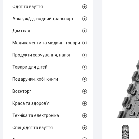
Одяг та взуття
Авіа-, ж/д-, водний транспорт
Дім і сад
Медикаменти та медичні товари
Продукти харчування, напої
Товари для дітей
Подарунки, хобі, книги
Воєнторг
Краса та здоров'я
Техніка та електроніка
Спецодяг та взуття