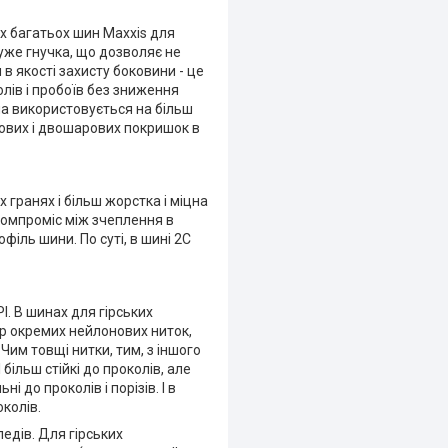
ах багатьох шин Maxxis для
дуже гнучка, що дозволяє не
в якості захисту боковини - це
олів і пробоїв без зниження
на використовується на більш
рових і двошарових покришок в
 гранях і більш жорстка і міцна
компроміс між зчеплення в
іль шини. По суті, в шині 2C
I. В шинах для гірських
ір окремих нейлонових ниток,
Чим товщі нитки, тим, з іншого
більш стійкі до проколів, але
і до проколів і порізів. І в
колів.
едів. Для гірських