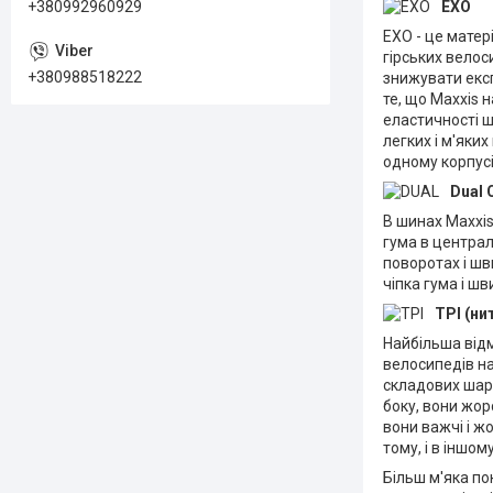
EXO
+380992960929
EXO - це матер
гірських велос
+380988518222
знижувати експ
те, що Maxxis 
еластичності ш
легких і м'яки
одному корпусі
Dual
В шинах Maxxis
гума в централ
поворотах і ш
чіпка гума і ш
TPI (ни
Найбільша відм
велосипедів на
складових шар 
боку, вони жор
вони важчі і жо
тому, і в іншо
Більш м'яка по