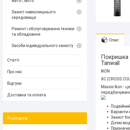
Авто-, мото
Захист навколишнього
середовища
Ремонт і обслуговування техніки
та обладнання
Опис
Засоби індивідуального захисту
Покришка M
Статті
Tanwall
IKON
Про нас
XC (CROSS CO
Відгуки
Maxxis Ikon - 
передбачувано
Доставка та оплата
Подвійний
Варіанти 
Захист б
Деякі мод
Призначен