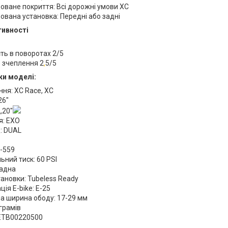
ване покриття: Всі дорожні умови XC
вана установка: Передні або задні
тивності
ть в поворотах 2/5
 зчеплення 2
,
5/5
ки моделі:
ня: XC Race, XC
26"
,20"
я: EXO
: DUAL
-559
ний тиск: 60 PSI
ладна
тановки: Tubeless Ready
ія E-bike: E-25
а ширина ободу: 17-29 мм
 грамів
 ETB00220500