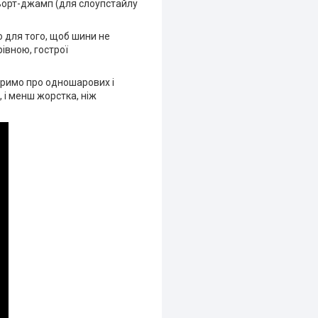
 дьорт-джамп (для слоупстайлу
о для того, щоб шини не
рівною, гострої
воримо про одношарових і
 і менш жорстка, ніж