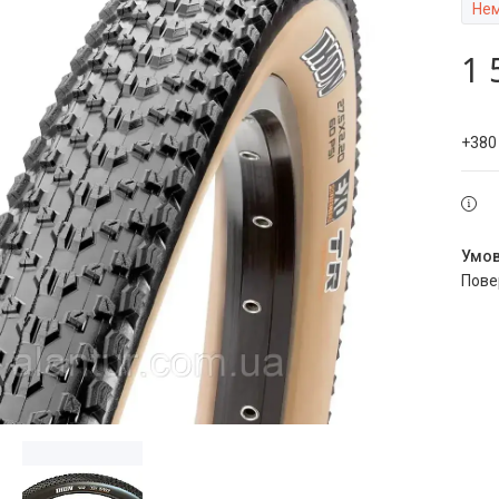
Нем
1 
+380
пов