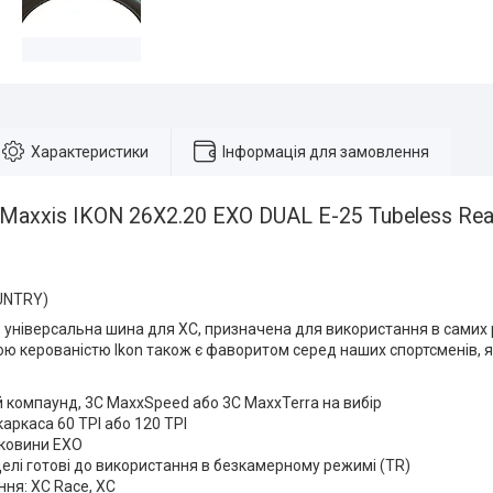
Характеристики
Інформація для замовлення
axxis IKON 26X2.20 EXO DUAL E-25 Tubeless Read
UNTRY)
це універсальна шина для XC, призначена для використання в самих 
ю керованістю Ikon також є фаворитом серед наших спортсменів, 
 компаунд, 3C MaxxSpeed або 3C MaxxTerra на вибір
каркаса 60 TPI або 120 TPI
оковини EXO
елі готові до використання в безкамерному режимі (TR)
ня: XC Race, XC