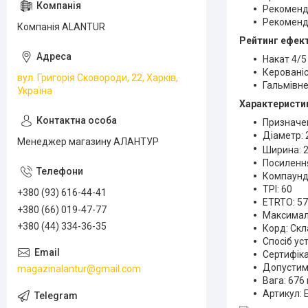
Рекомендо
Рекомендо
Компанія ALANTUR
Рейтинг ефек
Накат 4/5
Керованіс
вул. Григорія Сковороди, 22, Харків,
Гальмівне
Україна
Характеристи
Призначен
Діаметр: 
Менеджер магазину АЛАНТУР
Ширина: 2
Посиленн
Компаунд
TPI: 60
+380 (93) 616-44-41
ETRTO: 57
+380 (66) 019-47-77
Максималь
+380 (44) 334-36-35
Корд: Ск
Спосіб ус
Сертифікац
Допустим
magazinalantur@gmail.com
Вага: 676
Артикул: