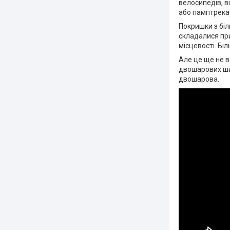
велосипедів, в
або памптрека)
Покришки з біл
складалися при
місцевості. Бі
Але це ще не в
двошарових шин
двошарова.