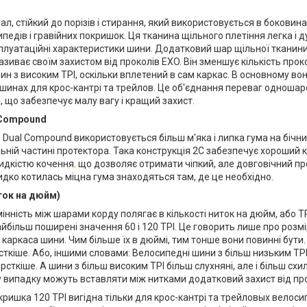
іал, стійкий до порізів і стирання, який використовується в боковин
ипедів і гравійних покришок. Ця тканина щільного плетіння легка і 
луатаційні характеристики шини. Додатковий шар щільної тканини 
називає своїм захистом від проколів EXO. Він зменшує кількість прок
ин з високим TPI, оскільки вплетений в сам каркас. В основному во
х шинах для крос-кантрі та трейлов. Це об'єднання переваг одноша
, що забезпечує малу вагу і кращий захист.
 Compound
 Dual Compound використовується більш м'яка і липка гума на бічних
ьній частині протектора. Така конструкція 2C забезпечує хороший 
видкістю кочення
,
що дозволяє отримати чіпкий, але довговічний проф
видко котилась міцна гума знаходяться там, де це необхідно.
ток на дюйм)
інність між шарами корду полягає в кількості ниток на дюйм, або TP
йбільш поширені значення 60 і 120 TPI. Це говорить лише про розм
каркаса шини. Чим більше їх в дюймі, тим тонше вони повинні бути. 
сткіше. Або, іншими словами: Велосипедні шини з більш низьким TPI 
рсткіше. А шини з більш високим TPI більш слухняні, але і більш схильн
му випадку можуть вставляти між нитками додатковий захист від про
кришка 120 TPI вигідна тільки для крос-кантрі та трейловых велосип