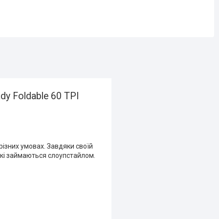
y Foldable 60 TPI
різних умовах. Завдяки своїй
які займаються слоупстайлом.