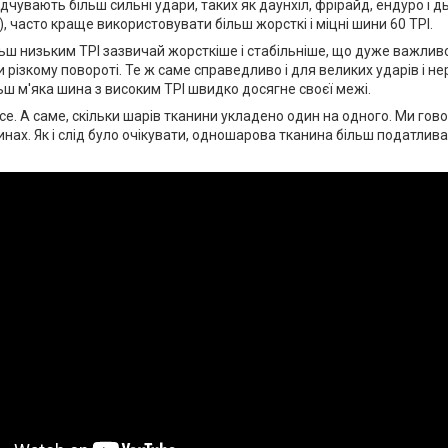
ідчувають більш сильні удари, таких як даунхіл, фрірайд, ендуро і
, часто краще використовувати більш жорсткі і міцні шини 60 TPI.
ьш низьким TPI зазвичай жорсткіше і стабільніше, що дуже важлив
 різкому повороті. Те ж саме справедливо і для великих ударів і не
льш м'яка шина з високим TPI швидко досягне своєї межі.
се. А саме, скільки шарів тканини укладено один на одного. Ми го
ах. Як і слід було очікувати, одношарова тканина більш податлива,