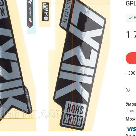
GP
1 
+380
пов
У ко