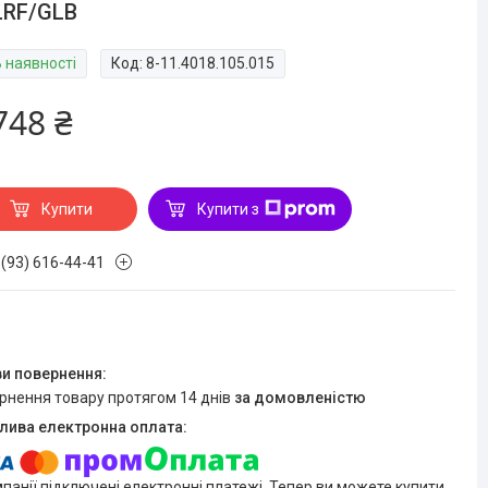
LRF/GLB
В наявності
Код:
8-11.4018.105.015
748 ₴
Купити
Купити з
 (93) 616-44-41
ернення товару протягом 14 днів
за домовленістю
мпанії підключені електронні платежі. Тепер ви можете купити