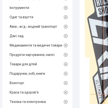
Інструменти
Одяг та взуття
Авіа-, ж/д-, водний транспорт
Дім і сад
Медикаменти та медичні товари
Продукти харчування, напої
Товари для дітей
Подарунки, хобі, книги
Воєнторг
Краса та здоров'я
Техніка та електроніка