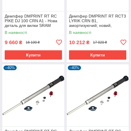
Демпфер DMPRINT RT RC
Демпфер DMPRINT RT RCT3
PIKE DJ 100 CRN A1 - Нова
LYRIK CRN B1,
деталь для вилки SRAM
амортизуючий, новий,
11.4018.009.078
В наявності
В наявності
9 660
10 212
₴
₴
16 100 ₴
17 020 ₴
Купити
Купити
–40%
–40%