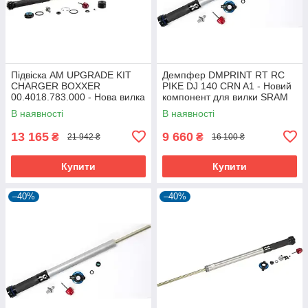
Підвіска AM UPGRADE KIT
Демпфер DMPRINT RT RC
CHARGER BOXXER
PIKE DJ 140 CRN A1 - Новий
00.4018.783.000 - Нова вилка
компонент для вилки SRAM
для веломеханіків
В наявності
В наявності
13 165
9 660
₴
₴
21 942 ₴
16 100 ₴
Купити
Купити
–40%
–40%