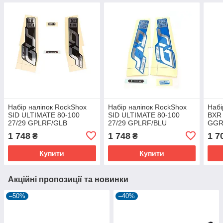
Набір наліпок RockShox
Набір наліпок RockShox
Набі
SID ULTIMATE 80-100
SID ULTIMATE 80-100
BXR
27/29 GPLRF/GLB
27/29 GPLRF/BLU
GGR
1 748
1 748
1 7
₴
₴
Купити
Купити
Акційні пропозиції та новинки
–50%
–40%