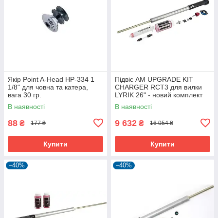
Якір Point A-Head HP-334 1
Підвіс AM UPGRADE KIT
1/8" для човна та катера,
CHARGER RCT3 для вилки
вага 30 гр.
LYRIK 26" - новий комплект
для апгрейду
В наявності
В наявності
88
9 632
₴
₴
177 ₴
16 054 ₴
Купити
Купити
–40%
–40%