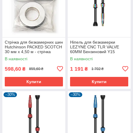
Стрічка для безкамерних шин
Ніпель для безкамерки
Hutchinson PACKED SCOTCH
LEZYNE CNC TLR VALVE
30 мм х 4,50 м - стрічка
60MM Бензиновий Y15
Tubeless для ободів
В наявності
В наявності
598,60
1 191
₴
₴
855,60 ₴
1 702 ₴
Купити
Купити
–30%
–30%