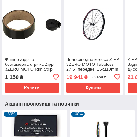
Фліпер Zipp та
Велосипедне колесо ZIPP
ZIP
безкамерна стрічка Zipp
3ZERO MOTO Tubeless
Задн
3ZERO MOTO Rim Strip
27.5" переднє, 15x110mm,
Диск
And Tubeless Tape Kit 29"
вуглецеве, для ендуро, з
12x1
1 150
19 941
21 
₴
₴
23 460 ₴
датчиком TyreWiz
спиц
Купити
Купити
Акційні пропозиції та новинки
–30%
–30%