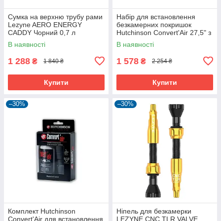
Сумка на верхню трубу рами
Набір для встановлення
Lezyne AERO ENERGY
безкамерних покришок
CADDY Чорний 0,7 л
Hutchinson Convert'Air 27,5" з
герметиком і ніпелями
В наявності
В наявності
1 288
1 578
₴
₴
1 840 ₴
2 254 ₴
Купити
Купити
–30%
–30%
Комплект Hutchinson
Ніпель для безкамерки
Convert'Air для встановлення
LEZYNE CNC TLR VALVE