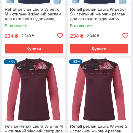
Rehall реглан Laura W petrol
Rehall реглан Laura W petrol
M - стильний жіночий реглан
S - стильний жіночий реглан
для активного відпочинку,
для активного відпочинку.
комфортний та зручний.
В наявності
В наявності
234
234
₴
₴
2 340 ₴
2 340 ₴
Купити
Купити
–90%
–90%
Реглан Rehall Laura W wine M
Rehall реглан Laura W wine S
– стильний жіночий светр для
- стильний жіночий реглан