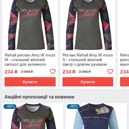
Rehall реглан Amy W moss
Реглан Rehall Amy W moss
Reha
M - стильний жіночий
S - стильний жіночий
petr
світшот для активного
светр з довгим рукавом
жіно
відпочинку
для активного відпочинку.
акти
234
234
234
₴
₴
2 340 ₴
2 340 ₴
комф
Купити
Купити
Акційні пропозиції та новинки
–90%
–90%