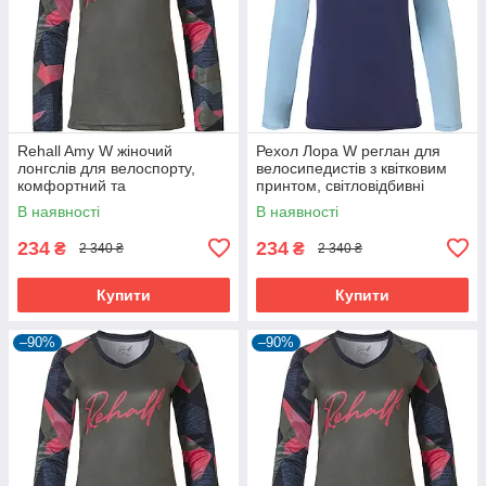
Rehall Amy W жіночий
Рехол Лора W реглан для
лонгслів для велоспорту,
велосипедистів з квітковим
комфортний та
принтом, світловідбивні
вологовідвідний, з
елементи, комфортний
В наявності
В наявності
подовженою спинкою.
234
234
₴
₴
2 340 ₴
2 340 ₴
Купити
Купити
–90%
–90%