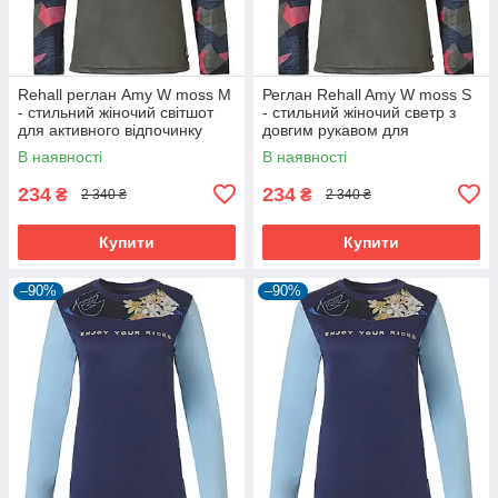
Rehall реглан Amy W moss M
Реглан Rehall Amy W moss S
- стильний жіночий світшот
- стильний жіночий светр з
для активного відпочинку
довгим рукавом для
активного відпочинку.
В наявності
В наявності
234
234
₴
₴
2 340 ₴
2 340 ₴
Купити
Купити
–90%
–90%