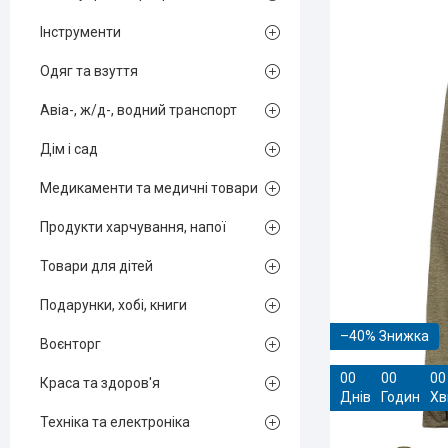
Інструменти
Одяг та взуття
Авіа-, ж/д-, водний транспорт
Дім і сад
Медикаменти та медичні товари
Продукти харчування, напої
Товари для дітей
Подарунки, хобі, книги
–40%
Воєнторг
0
0
0
0
0
0
Краса та здоров'я
Днів
Годин
Хв
Техніка та електроніка