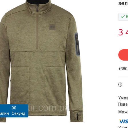
зел
3 
+380
пов
0
0
илин
Секунд
У ко