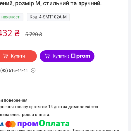
ений, розмір M, стильний та зручний.
В наявності
Код:
4-SMT102A-M
432 ₴
5 720 ₴
Купити
Купити з
 (93) 616-44-41
ернення товару протягом 14 днів
за домовленістю
мпанії підключені електронні платежі. Тепер ви можете купити