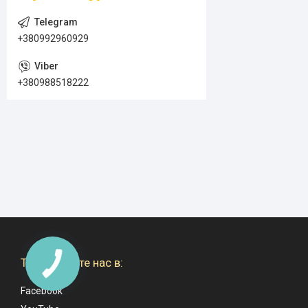
+380992960929
+380988518222
Также ищите нас в:
Facebook