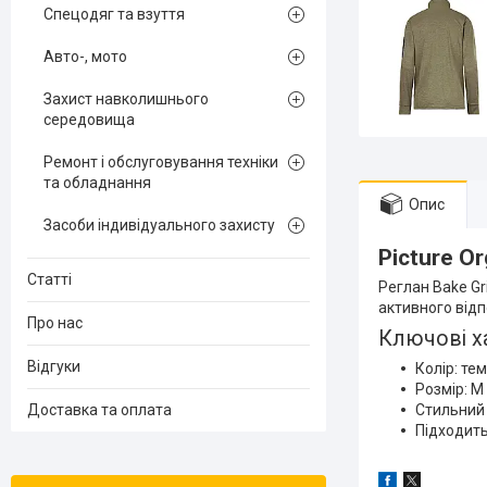
Спецодяг та взуття
Авто-, мото
Захист навколишнього
середовища
Ремонт і обслуговування техніки
та обладнання
Опис
Засоби індивідуального захисту
Picture O
Статті
Реглан Bake Gr
активного відп
Про нас
Ключові х
Відгуки
Колір: те
Розмір: М
Доставка та оплата
Стильний
Підходить