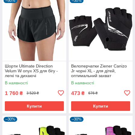
–50%
–30%
Шорти Ultimate Direction
Велоперчатки Ziener Canizo
Velum W onyx XS для бігу -
Jr чорні XL - для дітей,
легкі та дихаючі
оптимальний захват
В наявності
В наявності
1 760
473
₴
₴
3 520 ₴
676 ₴
Купити
Купити
–30%
–30%