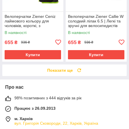
Велоперчатки Ziener Ceniz
Велоперчатки Ziener Callie W
лаймового кольору для
солодкий лілак 6.5 | Легкі та
чоловіків, короткі, з
зручні для велосипедистів
амортизуючими вставками та
В наявності
В наявності
гелевими подушечками
655
655
₴
₴
936 ₴
936 ₴
Купити
Купити
Показати ще
Про нас
98% позитивних з 444 відгуків за рік
Працює з 26.09.2013
м. Харків
вул. Григорія Сковороди, 22, Харків, Україна