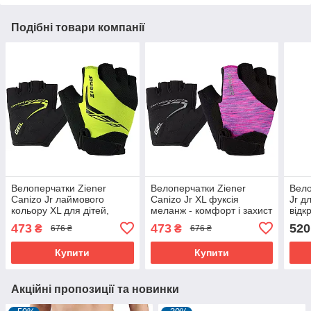
Подібні товари компанії
Велоперчатки Ziener
Велоперчатки Ziener
Вело
Canizo Jr лаймового
Canizo Jr XL фуксія
Jr д
кольору XL для дітей,
меланж - комфорт і захист
відк
захисні та зручні
для дітей
фіол
473
473
520
₴
₴
676 ₴
676 ₴
Купити
Купити
Акційні пропозиції та новинки