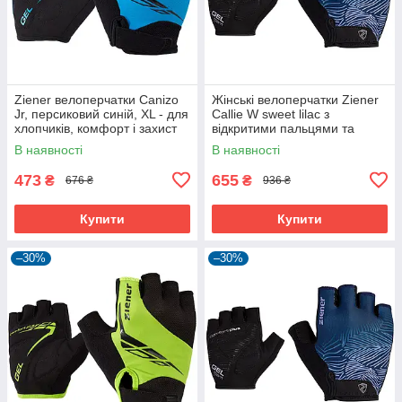
Ziener велоперчатки Canizo
Жінські велоперчатки Ziener
Jr, персиковий синій, XL - для
Callie W sweet lilac з
хлопчиків, комфорт і захист
відкритими пальцями та
дихаючою шкірою Amara
В наявності
В наявності
473
655
₴
₴
676 ₴
936 ₴
Купити
Купити
–30%
–30%