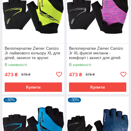
Велоперчатки Ziener Canizo
Велоперчатки Ziener Canizo
Jr лаймового кольору XL для
Jr XL фуксія меланж -
дітей, захисні та зручні
комфорт і захист для дітей
В наявності
В наявності
473
473
₴
₴
676 ₴
676 ₴
Купити
Купити
–30%
–30%