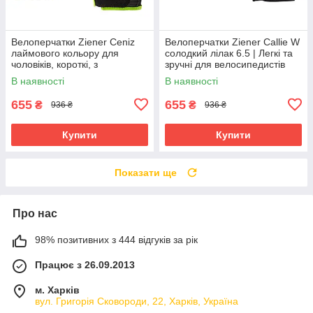
Велоперчатки Ziener Ceniz
Велоперчатки Ziener Callie W
лаймового кольору для
солодкий лілак 6.5 | Легкі та
чоловіків, короткі, з
зручні для велосипедистів
амортизуючими вставками та
В наявності
В наявності
гелевими подушечками
655
655
₴
₴
936 ₴
936 ₴
Купити
Купити
Показати ще
Про нас
98% позитивних з 444 відгуків за рік
Працює з 26.09.2013
м. Харків
вул. Григорія Сковороди, 22, Харків, Україна