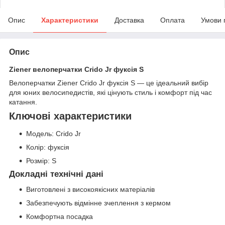
Опис
Характеристики
Доставка
Оплата
Умови 
Опис
Ziener велоперчатки Crido Jr фуксія S
Велоперчатки Ziener Crido Jr фуксія S — це ідеальний вибір
для юних велосипедистів, які цінують стиль і комфорт під час
катання.
Ключові характеристики
Модель: Crido Jr
Колір: фуксія
Розмір: S
Докладні технічні дані
Виготовлені з високоякісних матеріалів
Забезпечують відмінне зчеплення з кермом
Комфортна посадка