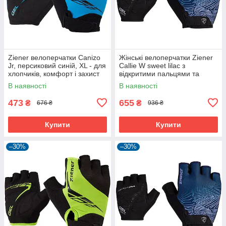
Ziener велоперчатки Canizo
Жінські велоперчатки Ziener
Jr, персиковий синій, XL - для
Callie W sweet lilac з
хлопчиків, комфорт і захист
відкритими пальцями та
дихаючою шкірою Amara
В наявності
В наявності
473
655
₴
₴
676 ₴
936 ₴
Купити
Купити
–30%
–30%