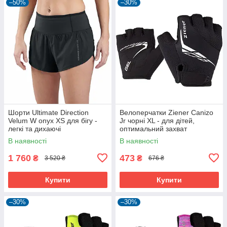
–50%
–30%
Шорти Ultimate Direction
Велоперчатки Ziener Canizo
Velum W onyx XS для бігу -
Jr чорні XL - для дітей,
легкі та дихаючі
оптимальний захват
В наявності
В наявності
1 760
473
₴
₴
3 520 ₴
676 ₴
Купити
Купити
–30%
–30%