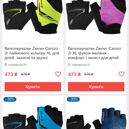
Велоперчатки Ziener Canizo
Велоперчатки Ziener Canizo
Jr лаймового кольору XL для
Jr XL фуксія меланж -
дітей, захисні та зручні
комфорт і захист для дітей
В наявності
В наявності
473
473
₴
₴
676 ₴
676 ₴
Купити
Купити
–30%
–30%