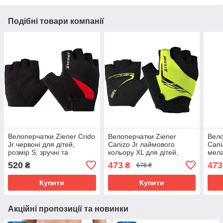
Подібні товари компанії
Велоперчатки Ziener Crido
Велоперчатки Ziener
Вело
Jr червоні для дітей,
Canizo Jr лаймового
Cani
розмір S, зручні та
кольору XL для дітей,
мела
дихаючі
захисні та зручні
для 
520
473
473
₴
₴
676 ₴
Купити
Купити
Акційні пропозиції та новинки