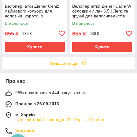
Велоперчатки Ziener Ceniz
Велоперчатки Ziener Callie W
лаймового кольору для
солодкий лілак 6.5 | Легкі та
чоловіків, короткі, з
зручні для велосипедистів
амортизуючими вставками та
В наявності
В наявності
гелевими подушечками
655
655
₴
₴
936 ₴
936 ₴
Купити
Купити
Показати ще
Про нас
98% позитивних з 444 відгуків за рік
Працює з 26.09.2013
м. Харків
вул. Григорія Сковороди, 22, Харків, Україна
Контакти