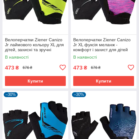
Велоперчатки Ziener Canizo
Велоперчатки Ziener Canizo
Jr лаймового кольору XL для
Jr XL фуксія меланж -
дітей, захисні та зручні
комфорт і захист для дітей
В наявності
В наявності
473
473
₴
₴
676 ₴
676 ₴
Купити
Купити
–30%
–30%