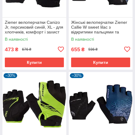
Ziener велоперчатки Canizo
Жінські велоперчатки Ziener
Jr, персиковий синій, XL - для
Callie W sweet lilac з
хлопчиків, комфорт і захист
відкритими пальцями та
дихаючою шкірою Amara
В наявності
В наявності
473
655
₴
₴
676 ₴
936 ₴
Купити
Купити
–30%
–30%