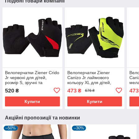
Подібні товари компанії
Велоперчатки Ziener Crido
Велоперчатки Ziener
Вело
Jr червоні для дітей,
Canizo Jr лаймового
Cani
розмір S, зручні та
кольору XL для дітей,
мела
дихаючі
захисні та зручні
для 
520
473
473
₴
₴
676 ₴
Купити
Купити
Акційні пропозиції та новинки
–50%
–30%