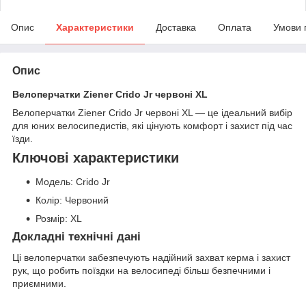
Опис
Характеристики
Доставка
Оплата
Умови 
Опис
Велоперчатки Ziener Crido Jr червоні XL
Велоперчатки Ziener Crido Jr червоні XL — це ідеальний вибір
для юних велосипедистів, які цінують комфорт і захист під час
їзди.
Ключові характеристики
Модель: Crido Jr
Колір: Червоний
Розмір: XL
Докладні технічні дані
Ці велоперчатки забезпечують надійний захват керма і захист
рук, що робить поїздки на велосипеді більш безпечними і
приємними.