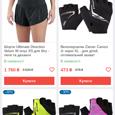
Шорти Ultimate Direction
Велоперчатки Ziener Canizo
Velum W onyx XS для бігу -
Jr чорні XL - для дітей,
легкі та дихаючі
оптимальний захват
В наявності
В наявності
1 760
473
₴
₴
3 520 ₴
676 ₴
Купити
Купити
–30%
–30%