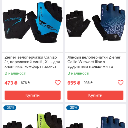
Ziener велоперчатки Canizo
Жінські велоперчатки Ziener
Jr, персиковий синій, XL - для
Callie W sweet lilac з
хлопчиків, комфорт і захист
відкритими пальцями та
дихаючою шкірою Amara
В наявності
В наявності
473
655
₴
₴
676 ₴
936 ₴
Купити
Купити
–30%
–30%