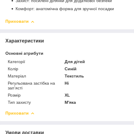
Захист: посилені ділянки для додаткової безпеки
Комфорт: анатомічна форма для зручної посадки
Приховати
Характеристики
Основні атрибути
Категорії
Для дітей
Колір
Синій
Матеріал
Текстиль
Регульована застібка на
Ні
зап'ясті
Розмір
XL
Тип захисту
М'яка
Приховати
Умови доставки