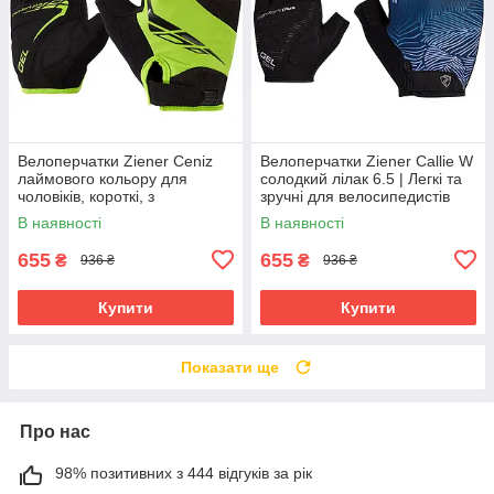
Велоперчатки Ziener Ceniz
Велоперчатки Ziener Callie W
лаймового кольору для
солодкий лілак 6.5 | Легкі та
чоловіків, короткі, з
зручні для велосипедистів
амортизуючими вставками та
В наявності
В наявності
гелевими подушечками
655
655
₴
₴
936 ₴
936 ₴
Купити
Купити
Показати ще
Про нас
98% позитивних з 444 відгуків за рік