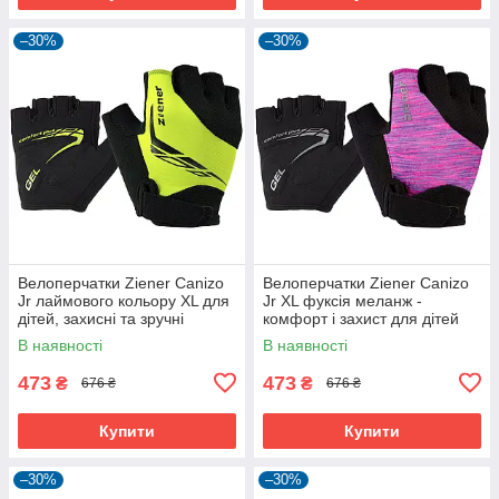
–30%
–30%
Велоперчатки Ziener Canizo
Велоперчатки Ziener Canizo
Jr лаймового кольору XL для
Jr XL фуксія меланж -
дітей, захисні та зручні
комфорт і захист для дітей
В наявності
В наявності
473
473
₴
₴
676 ₴
676 ₴
Купити
Купити
–30%
–30%