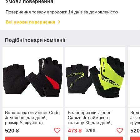
Умови повернення
Повернення товару впродовж 14 днів за домовленістю
Всі умови повернення
Подібні товари компанії
Велоперчатки Ziener Crido
Велоперчатки Ziener
Вело
Jr червоні для дітей,
Canizo Jr лаймового
Jr ч
розмір S, зручні та
кольору XL для дітей,
зруч
дихаючі
захисні та зручні
520
473
520
₴
₴
676 ₴