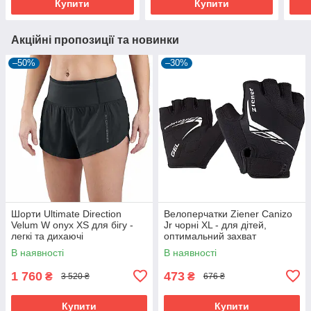
Купити
Купити
Акційні пропозиції та новинки
–50%
–30%
Шорти Ultimate Direction
Велоперчатки Ziener Canizo
Velum W onyx XS для бігу -
Jr чорні XL - для дітей,
легкі та дихаючі
оптимальний захват
В наявності
В наявності
1 760
473
₴
₴
3 520 ₴
676 ₴
Купити
Купити