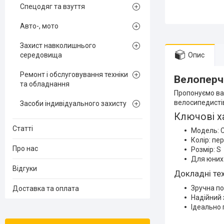
Спецодяг та взуття
Авто-, мото
Захист навколишнього
середовища
Опис
Ремонт і обслуговування техніки
Велоперча
та обладнання
Пропонуємо вам
велосипедистів
Засоби індивідуального захисту
Ключові х
Статті
Модель: C
Колір: пе
Про нас
Розмір: S
Для юних
Відгуки
Докладні тех
Зручна п
Доставка та оплата
Надійний 
Ідеально 