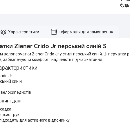
будь
Характеристики
Інформація для замовлення
тки Ziener Crido Jr перський синій S
 велоперчатки Ziener Crido Jr у стилі перський синій. Ці перчатки
, забезпечуючи комфорт і надійність під час катання.
арактеристики
rido Jr
рський синій
 велосипедистів
нічні дані
осадка
захист рук
підходять для активного відпочинку