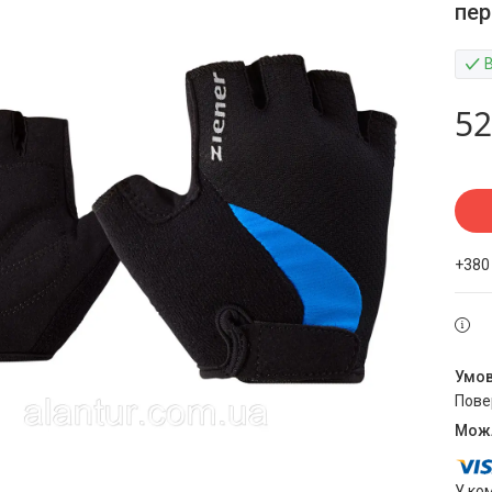
пер
52
+380
пов
У ко