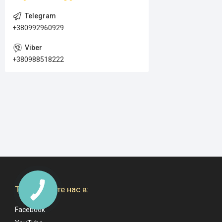
+380992960929
+380988518222
Также ищите нас в:
Facebook