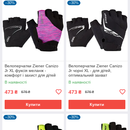
–30%
–30%
Велоперчатки Ziener Canizo
Велоперчатки Ziener Canizo
Jr XL фуксія меланж -
Jr чорні XL - для дітей,
комфорт і захист для дітей
оптимальний захват
В наявності
В наявності
473
473
₴
₴
676 ₴
676 ₴
Купити
Купити
–30%
–30%