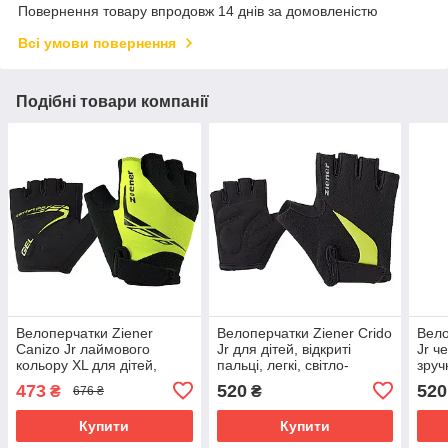
Повернення товару впродовж 14 днів за домовленістю
Всі умови повернення
Подібні товари компанії
Велоперчатки Ziener
Велоперчатки Ziener Crido
Вело
Canizo Jr лаймового
Jr для дітей, відкриті
Jr ч
кольору XL для дітей,
пальці, легкі, світло-
зруч
захисні та зручні
зелені, комфортні.
473
520
520
₴
₴
676 ₴
Купити
Купити