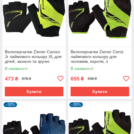
Велоперчатки Ziener Canizo
Велоперчатки Ziener Ceniz
Jr лаймового кольору XL для
лаймового кольору для
дітей, захисні та зручні
чоловіків, короткі, з
амортизуючими вставками та
В наявності
В наявності
гелевими подушечками
473
655
₴
₴
676 ₴
936 ₴
Купити
Купити
–30%
–30%