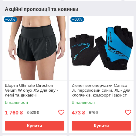
Акційні пропозиції та новинки
–50%
–30%
Шорти Ultimate Direction
Ziener велоперчатки Canizo
Velum W onyx XS для бігу -
Jr, персиковий синій, XL - для
легкі та дихаючі
хлопчиків, комфорт і захист
В наявності
В наявності
1 760
473
₴
₴
3 520 ₴
676 ₴
Купити
Купити