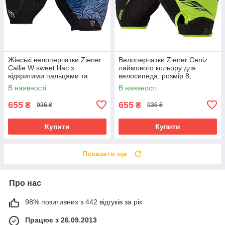
Жінські велоперчатки Ziener
Велоперчатки Ziener Ceniz
Callie W sweet lilac з
лаймового кольору для
відкритими пальцями та
велосипеда, розмір 8,
дихаючою шкірою Amara
зручність і захист рук
В наявності
В наявності
655
655
₴
₴
936 ₴
936 ₴
Купити
Купити
Показати ще
Про нас
98% позитивних з 442 відгуків за рік
Працює з 26.09.2013