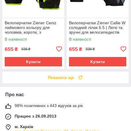
Велоперчатки Ziener Ceniz
Велоперчатки Ziener Callie W
лаймового кольору для
солодкий лілак 6.5 | Легкі та
чоловіків, короткі, з
зручні для велосипедистів
амортизуючими вставками та
В наявності
В наявності
гелевими подушечками
655
655
₴
₴
936 ₴
936 ₴
Купити
Купити
Показати ще
Про нас
98% позитивних з 443 відгуків за рік
Працює з 26.09.2013
м. Харків