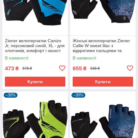
Ziener велоперчатки Canizo
Жінські велоперчатки Ziener
Jr, персиковий синій, XL - для
Callie W sweet lilac з
хлопчиків, комфорт і захист
відкритими пальцями та
дихаючою шкірою Amara
В наявності
В наявності
473
655
₴
₴
676 ₴
936 ₴
Купити
Купити
–30%
–30%