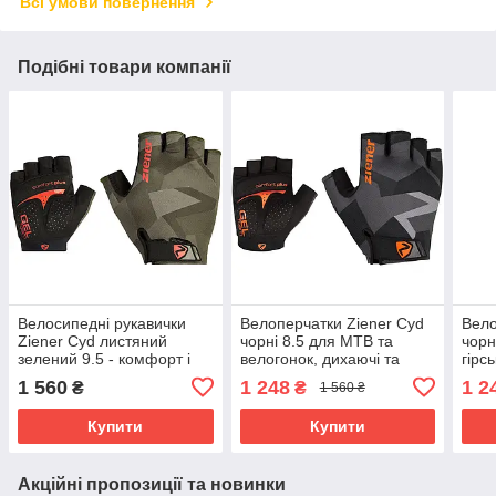
Всі умови повернення
Подібні товари компанії
Велосипедні рукавички
Велоперчатки Ziener Cyd
Вело
Ziener Cyd листяний
чорні 8.5 для MTB та
чорн
зелений 9.5 - комфорт і
велогонок, дихаючі та
гірс
захист для велоспорту
міцні
вело
1 560
1 248
1 2
₴
₴
1 560 ₴
Купити
Купити
Акційні пропозиції та новинки