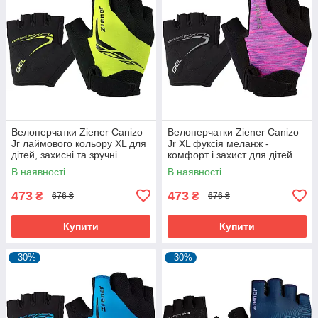
Велоперчатки Ziener Canizo
Велоперчатки Ziener Canizo
Jr лаймового кольору XL для
Jr XL фуксія меланж -
дітей, захисні та зручні
комфорт і захист для дітей
В наявності
В наявності
473
473
₴
₴
676 ₴
676 ₴
Купити
Купити
–30%
–30%