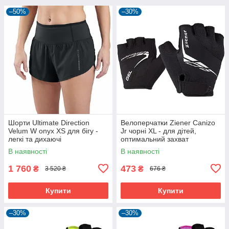
–50%
–30%
Шорти Ultimate Direction
Велоперчатки Ziener Canizo
Velum W onyx XS для бігу -
Jr чорні XL - для дітей,
легкі та дихаючі
оптимальний захват
В наявності
В наявності
1 760
473
₴
₴
3 520 ₴
676 ₴
Купити
Купити
–30%
–30%