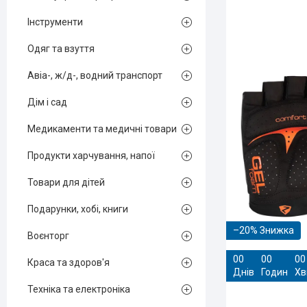
Інструменти
Одяг та взуття
Авіа-, ж/д-, водний транспорт
Дім і сад
Медикаменти та медичні товари
Продукти харчування, напої
Товари для дітей
Подарунки, хобі, книги
–20%
Воєнторг
0
0
0
0
0
0
Краса та здоров'я
Днів
Годин
Хв
Техніка та електроніка