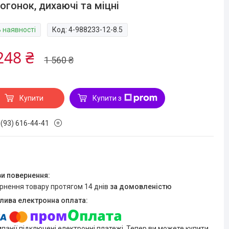
огонок, дихаючі та міцні
В наявності
Код:
4-988233-12-8.5
248 ₴
1 560 ₴
Купити
Купити з
 (93) 616-44-41
ернення товару протягом 14 днів
за домовленістю
мпанії підключені електронні платежі. Тепер ви можете купити