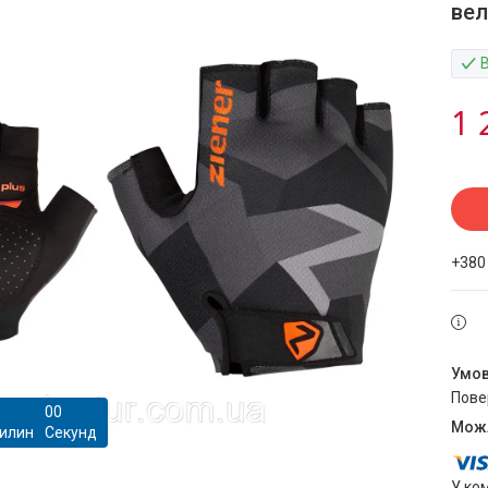
вел
1 
+380
пов
0
0
илин
Секунд
У ко