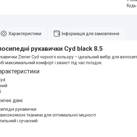
будь
Характеристики
Інформація для замовлення
лосипедні рукавички Cyd black 8.5
кавички Ziener Cyd чорного кольору – ідеальний вибір для велосипе
бі максимальний комфорт і захист під час поїздок.
арактеристики
Cyd
рний
5
нічні дані
сипедні рукавички
 високоякісні тканини для оптимальної міцності
тильний і сучасний