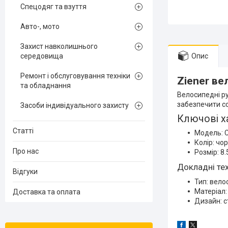
Спецодяг та взуття
Авто-, мото
Захист навколишнього
середовища
Опис
Ремонт і обслуговування техніки
Ziener ве
та обладнання
Велосипедні ру
забезпечити со
Засоби індивідуального захисту
Ключові х
Статті
Модель: 
Колір: чо
Про нас
Розмір: 8.
Докладні тех
Відгуки
Тип: вело
Матеріал:
Доставка та оплата
Дизайн: с