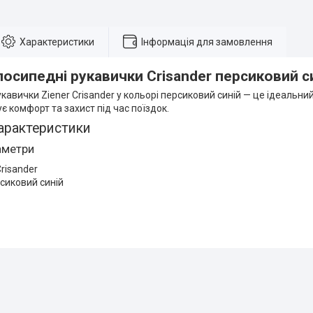
Характеристики
Інформація для замовлення
лосипедні рукавички Crisander персиковий с
кавички Ziener Crisander у кольорі персиковий синій — це ідеальни
є комфорт та захист під час поїздок.
арактеристики
аметри
risander
рсиковий синій