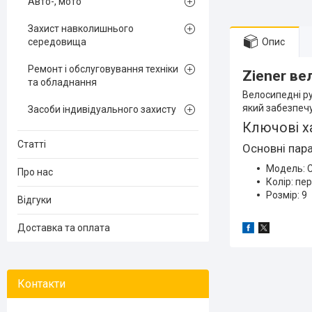
Авто-, мото
Захист навколишнього
середовища
Опис
Ремонт і обслуговування техніки
Ziener ве
та обладнання
Велосипедні ру
який забезпечу
Засоби індивідуального захисту
Ключові х
Статті
Основні пар
Модель: C
Про нас
Колір: пе
Розмір: 9
Відгуки
Доставка та оплата