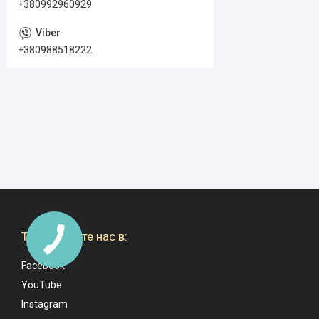
+380992960929
+380988518222
Также ищите нас в:
Facebook
YouTube
Instagram