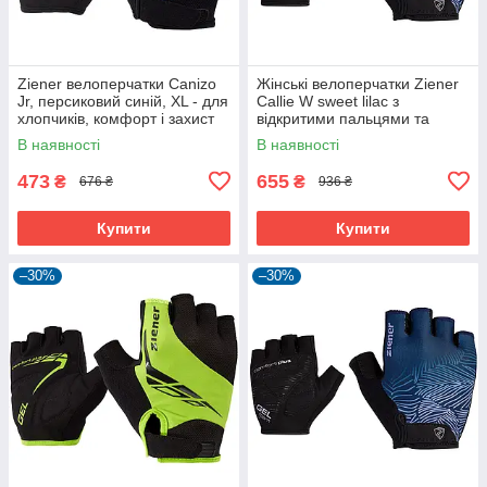
Ziener велоперчатки Canizo
Жінські велоперчатки Ziener
Jr, персиковий синій, XL - для
Callie W sweet lilac з
хлопчиків, комфорт і захист
відкритими пальцями та
дихаючою шкірою Amara
В наявності
В наявності
473
655
₴
₴
676 ₴
936 ₴
Купити
Купити
–30%
–30%