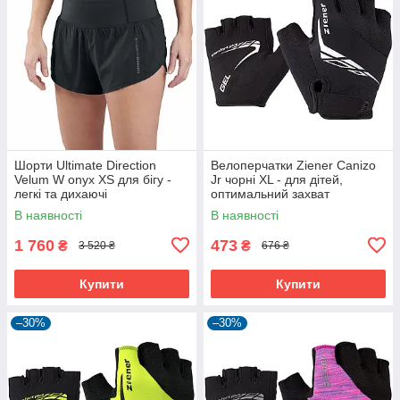
Шорти Ultimate Direction
Велоперчатки Ziener Canizo
Velum W onyx XS для бігу -
Jr чорні XL - для дітей,
легкі та дихаючі
оптимальний захват
В наявності
В наявності
1 760
473
₴
₴
3 520 ₴
676 ₴
Купити
Купити
–30%
–30%