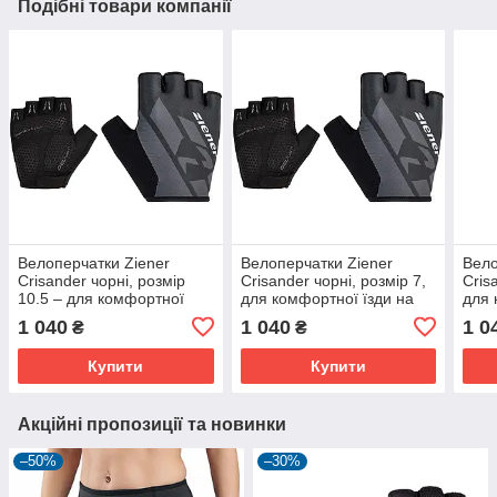
Подібні товари компанії
Велоперчатки Ziener
Велоперчатки Ziener
Вело
Crisander чорні, розмір
Crisander чорні, розмір 7,
Cris
10.5 – для комфортної
для комфортної їзди на
для 
їзди на велосипеді
велосипеді
вело
1 040
1 040
1 0
₴
₴
Купити
Купити
Акційні пропозиції та новинки
–50%
–30%