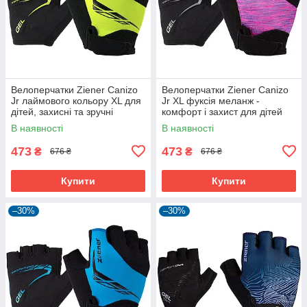
Велоперчатки Ziener Canizo
Велоперчатки Ziener Canizo
Jr лаймового кольору XL для
Jr XL фуксія меланж -
дітей, захисні та зручні
комфорт і захист для дітей
В наявності
В наявності
473
473
₴
₴
676 ₴
676 ₴
Купити
Купити
–30%
–30%