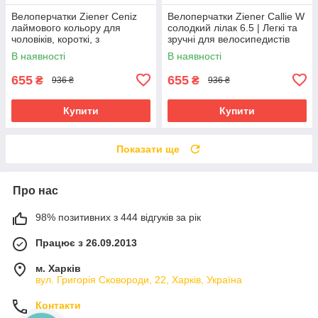
Велоперчатки Ziener Ceniz
Велоперчатки Ziener Callie W
лаймового кольору для
солодкий лілак 6.5 | Легкі та
чоловіків, короткі, з
зручні для велосипедистів
амортизуючими вставками та
В наявності
В наявності
гелевими подушечками
655
655
₴
₴
936 ₴
936 ₴
Купити
Купити
Показати ще
Про нас
98% позитивних з 444 відгуків за рік
Працює з 26.09.2013
м. Харків
вул. Григорія Сковороди, 22, Харків, Україна
Контакти