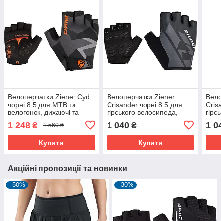
Велоперчатки Ziener Cyd
Велоперчатки Ziener
Вело
чорні 8.5 для MTB та
Crisander чорні 8.5 для
Cris
велогонок, дихаючі та
гірського велосипеда,
гірс
міцні
дихаючі та зручні.
зруч
1 248
1 040
1 0
₴
₴
1 560 ₴
Купити
Купити
Акційні пропозиції та новинки
–50%
–30%