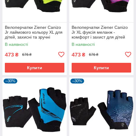
Велоперчатки Ziener Canizo
Велоперчатки Ziener Canizo
Jr лаймового кольору XL для
Jr XL фуксія меланж -
дітей, захисні та зручні
комфорт і захист для дітей
В наявності
В наявності
473
473
₴
₴
676 ₴
676 ₴
Купити
Купити
–30%
–30%