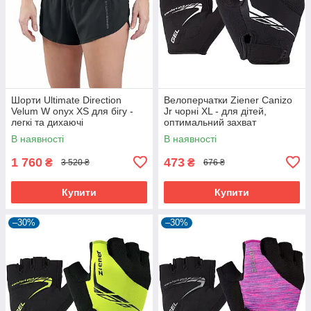
Шорти Ultimate Direction
Велоперчатки Ziener Canizo
Velum W onyx XS для бігу -
Jr чорні XL - для дітей,
легкі та дихаючі
оптимальний захват
В наявності
В наявності
1 760
473
₴
₴
3 520 ₴
676 ₴
Купити
Купити
–30%
–30%