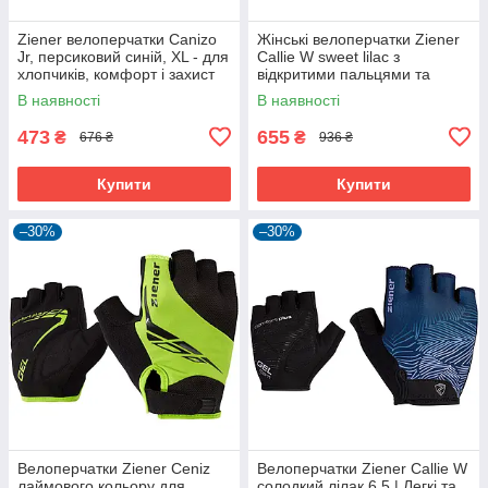
Ziener велоперчатки Canizo
Жінські велоперчатки Ziener
Jr, персиковий синій, XL - для
Callie W sweet lilac з
хлопчиків, комфорт і захист
відкритими пальцями та
дихаючою шкірою Amara
В наявності
В наявності
473
655
₴
₴
676 ₴
936 ₴
Купити
Купити
–30%
–30%
Велоперчатки Ziener Ceniz
Велоперчатки Ziener Callie W
лаймового кольору для
солодкий лілак 6.5 | Легкі та