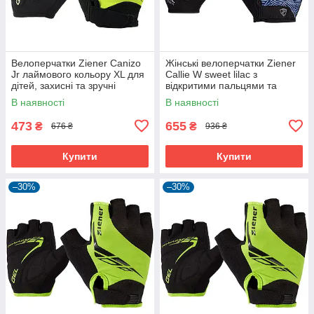
Велоперчатки Ziener Canizo
Жінські велоперчатки Ziener
Jr лаймового кольору XL для
Callie W sweet lilac з
дітей, захисні та зручні
відкритими пальцями та
дихаючою шкірою Amara
В наявності
В наявності
473
655
₴
₴
676 ₴
936 ₴
Купити
Купити
–30%
–30%