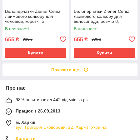
Велоперчатки Ziener Ceniz
Велоперчатки Ziener Ceniz
лаймового кольору для
лаймового кольору для
чоловіків, короткі, з
велосипеда, розмір 8,
амортизуючими вставками та
зручність і захист рук
В наявності
В наявності
гелевими подушечками
655
655
₴
₴
936 ₴
936 ₴
Купити
Купити
Показати ще
Про нас
98% позитивних з 442 відгуків за рік
Працює з 26.09.2013
м. Харків
вул. Григорія Сковороди, 22, Харків, Україна
Контакти