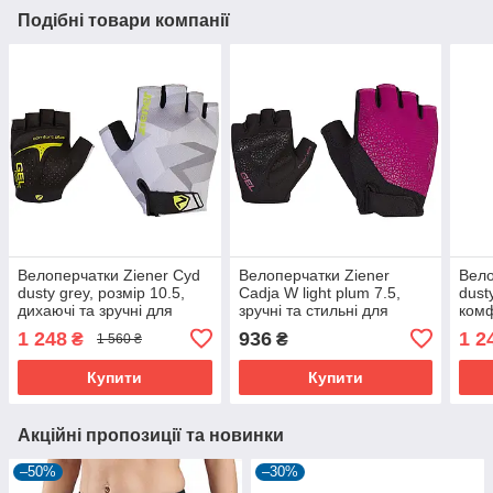
Подібні товари компанії
Велоперчатки Ziener Cyd
Велоперчатки Ziener
Вело
dusty grey, розмір 10.5,
Cadja W light plum 7.5,
dust
дихаючі та зручні для
зручні та стильні для
комф
велопрогулянок
велоспорту
1 248
936
1 2
₴
₴
1 560 ₴
Купити
Купити
Акційні пропозиції та новинки
–50%
–30%