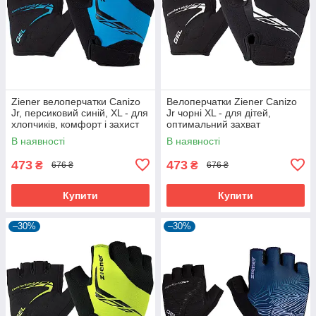
Ziener велоперчатки Canizo
Велоперчатки Ziener Canizo
Jr, персиковий синій, XL - для
Jr чорні XL - для дітей,
хлопчиків, комфорт і захист
оптимальний захват
В наявності
В наявності
473
473
₴
₴
676 ₴
676 ₴
Купити
Купити
–30%
–30%