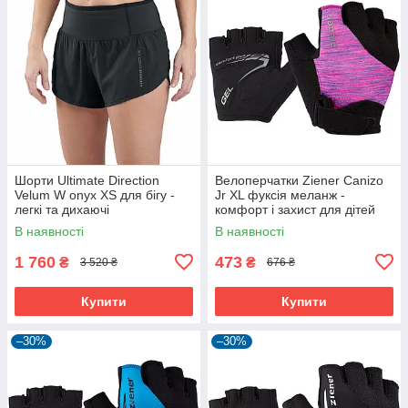
Шорти Ultimate Direction
Велоперчатки Ziener Canizo
Velum W onyx XS для бігу -
Jr XL фуксія меланж -
легкі та дихаючі
комфорт і захист для дітей
В наявності
В наявності
1 760
473
₴
₴
3 520 ₴
676 ₴
Купити
Купити
–30%
–30%