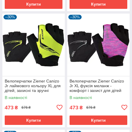
Купити
Купити
–30%
–30%
Велоперчатки Ziener Canizo
Велоперчатки Ziener Canizo
Jr лаймового кольору XL для
Jr XL фуксія меланж -
дітей, захисні та зручні
комфорт і захист для дітей
В наявності
В наявності
473
473
₴
₴
676 ₴
676 ₴
Купити
Купити