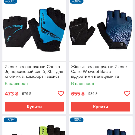
–30%
–30%
Ziener велоперчатки Canizo
Жінські велоперчатки Ziener
Jr, персиковий синій, XL - для
Callie W sweet lilac з
хлопчиків, комфорт і захист
відкритими пальцями та
дихаючою шкірою Amara
В наявності
В наявності
473
655
₴
₴
676 ₴
936 ₴
Купити
Купити
–30%
–30%