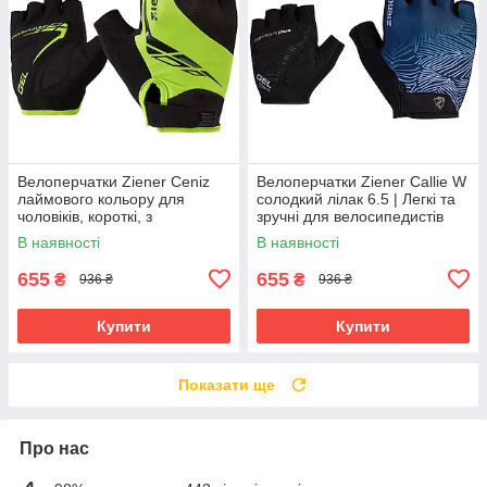
Велоперчатки Ziener Ceniz
Велоперчатки Ziener Callie W
лаймового кольору для
солодкий лілак 6.5 | Легкі та
чоловіків, короткі, з
зручні для велосипедистів
амортизуючими вставками та
В наявності
В наявності
гелевими подушечками
655
655
₴
₴
936 ₴
936 ₴
Купити
Купити
Показати ще
Про нас