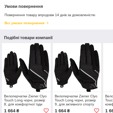
Умови повернення
Повернення товару впродовж 14 днів за домовленістю
Всі умови повернення
Подібні товари компанії
Велоперчатки Ziener Clyo
Велоперчатки Ziener Clyo
Вело
Touch Long чорні, розмір
Touch Long чорні, розмір
Touc
8, для комфортної їзди
9, для активного спорту
комф
1 664
1 664
1 6
₴
₴