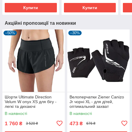
Купити
Купити
Акційні пропозиції та новинки
–50%
–30%
Шорти Ultimate Direction
Велоперчатки Ziener Canizo
Velum W onyx XS для бігу -
Jr чорні XL - для дітей,
легкі та дихаючі
оптимальний захват
В наявності
В наявності
1 760
473
₴
₴
3 520 ₴
676 ₴