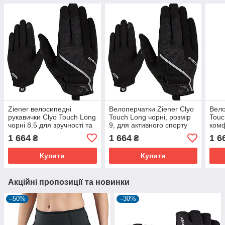
Ziener велосипедні
Велоперчатки Ziener Clyo
Вело
рукавички Clyo Touch Long
Touch Long чорні, розмір
Touc
чорні 8.5 для зручності та
9, для активного спорту
комф
захисту
1 664
1 664
1 6
₴
₴
Купити
Купити
Акційні пропозиції та новинки
–50%
–30%