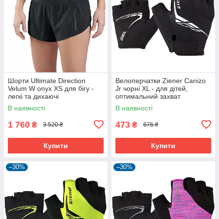
Шорти Ultimate Direction
Велоперчатки Ziener Canizo
Velum W onyx XS для бігу -
Jr чорні XL - для дітей,
легкі та дихаючі
оптимальний захват
В наявності
В наявності
1 760
473
₴
₴
3 520 ₴
676 ₴
Купити
Купити
–30%
–30%