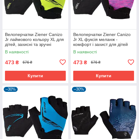
Велоперчатки Ziener Canizo
Велоперчатки Ziener Canizo
Jr лаймового кольору XL для
Jr XL фуксія меланж -
дітей, захисні та зручні
комфорт і захист для дітей
В наявності
В наявності
473
473
₴
₴
676 ₴
676 ₴
Купити
Купити
–30%
–30%