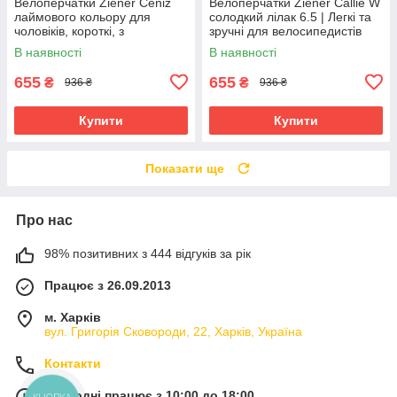
Велоперчатки Ziener Ceniz
Велоперчатки Ziener Callie W
лаймового кольору для
солодкий лілак 6.5 | Легкі та
чоловіків, короткі, з
зручні для велосипедистів
амортизуючими вставками та
В наявності
В наявності
гелевими подушечками
655
655
₴
₴
936 ₴
936 ₴
Купити
Купити
Показати ще
Про нас
98% позитивних з 444 відгуків за рік
Працює з 26.09.2013
м. Харків
вул. Григорія Сковороди, 22, Харків, Україна
Контакти
Сьогодні працює з 10:00 до 18:00