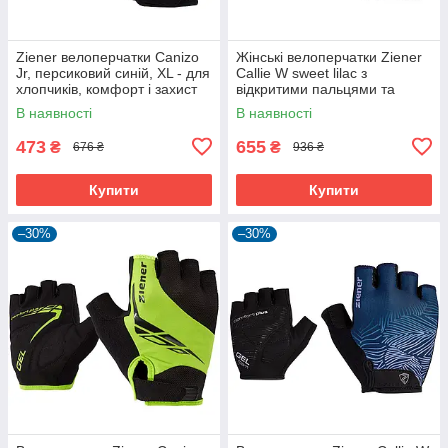
Ziener велоперчатки Canizo
Жінські велоперчатки Ziener
Jr, персиковий синій, XL - для
Callie W sweet lilac з
хлопчиків, комфорт і захист
відкритими пальцями та
дихаючою шкірою Amara
В наявності
В наявності
473
655
₴
₴
676 ₴
936 ₴
Купити
Купити
–30%
–30%