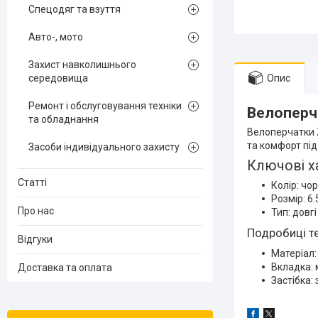
Спецодяг та взуття
Авто-, мото
Захист навколишнього
середовища
Опис
Ремонт і обслуговування техніки
Велоперча
та обладнання
Велоперчатки Z
та комфорт під
Засоби індивідуального захисту
Ключові х
Статті
Колір: чо
Розмір: 6.
Про нас
Тип: довгі
Подробиці т
Відгуки
Матеріал:
Вкладка: 
Доставка та оплата
Застібка: