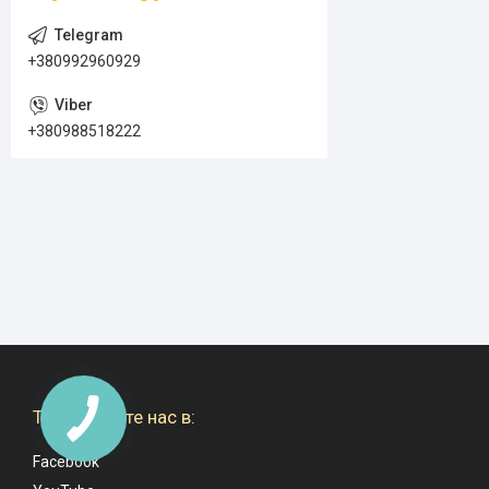
+380992960929
+380988518222
Также ищите нас в:
Facebook