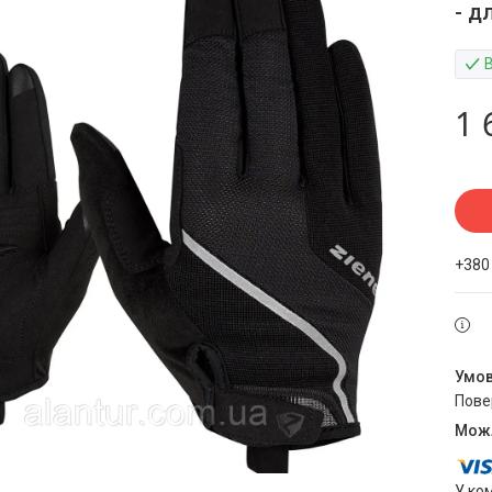
- д
1 
+380
пов
У ко