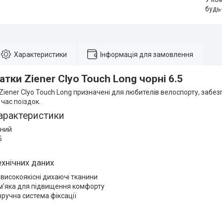
будь
Характеристики
Інформація для замовлення
тки Ziener Clyo Touch Long чорні 6.5
iener Clyo Touch Long призначені для любителів велоспорту, забе
 час поїздок.
арактеристики
рний
5
ехнічних даних
 високоякісні дихаючі тканини
м’яка для підвищення комфорту
 зручна система фіксації