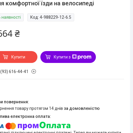
ля комфортної їзди на велосипеді
В наявності
Код:
4-988229-12-6.5
664 ₴
Купити
Купити з
 (93) 616-44-41
ернення товару протягом 14 днів
за домовленістю
мпанії підключені електронні платежі. Тепер ви можете купити