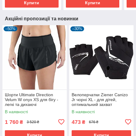
Купити
Купити
Акційні пропозиції та новинки
–50%
–30%
Шорти Ultimate Direction
Велоперчатки Ziener Canizo
Velum W onyx XS для бігу -
Jr чорні XL - для дітей,
легкі та дихаючі
оптимальний захват
В наявності
В наявності
1 760
473
₴
₴
3 520 ₴
676 ₴
Купити
Купити