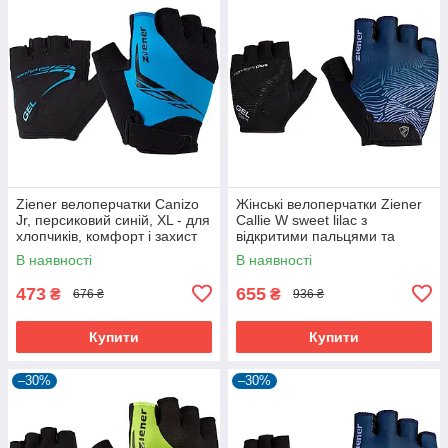
Ziener велоперчатки Canizo
Жінські велоперчатки Ziener
Jr, персиковий синій, XL - для
Callie W sweet lilac з
хлопчиків, комфорт і захист
відкритими пальцями та
дихаючою шкірою Amara
В наявності
В наявності
473
655
₴
₴
676 ₴
936 ₴
Купити
Купити
–30%
–30%