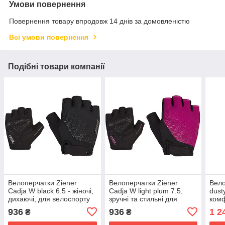
Умови повернення
Повернення товару впродовж 14 днів за домовленістю
Всі умови повернення
Подібні товари компанії
Велоперчатки Ziener
Велоперчатки Ziener
Вело
Cadja W black 6.5 - жіночі,
Cadja W light plum 7.5,
dust
дихаючі, для велоспорту
зручні та стильні для
комф
велоспорту
936
936
1 2
₴
₴