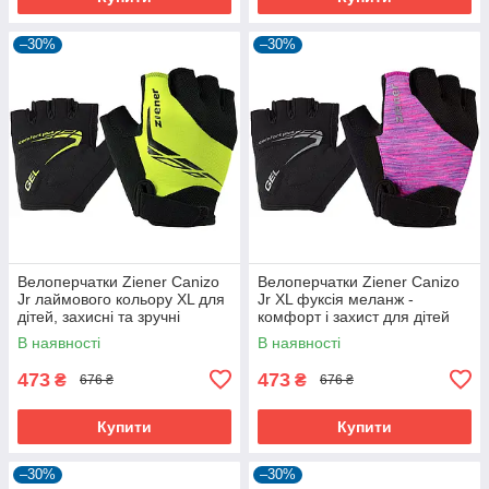
–30%
–30%
Велоперчатки Ziener Canizo
Велоперчатки Ziener Canizo
Jr лаймового кольору XL для
Jr XL фуксія меланж -
дітей, захисні та зручні
комфорт і захист для дітей
В наявності
В наявності
473
473
₴
₴
676 ₴
676 ₴
Купити
Купити
–30%
–30%