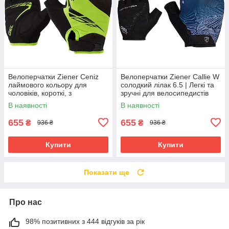
Велоперчатки Ziener Ceniz
Велоперчатки Ziener Callie W
лаймового кольору для
солодкий лілак 6.5 | Легкі та
чоловіків, короткі, з
зручні для велосипедистів
амортизуючими вставками та
В наявності
В наявності
гелевими подушечками
655
655
₴
₴
936 ₴
936 ₴
Купити
Купити
Показати ще
Про нас
98% позитивних з 444 відгуків за рік