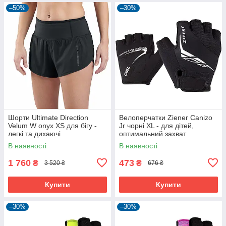
–50%
–30%
Шорти Ultimate Direction
Велоперчатки Ziener Canizo
Velum W onyx XS для бігу -
Jr чорні XL - для дітей,
легкі та дихаючі
оптимальний захват
В наявності
В наявності
1 760
473
₴
₴
3 520 ₴
676 ₴
Купити
Купити
–30%
–30%