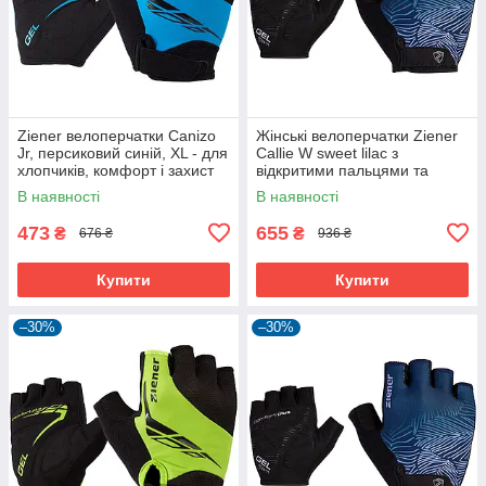
Ziener велоперчатки Canizo
Жінські велоперчатки Ziener
Jr, персиковий синій, XL - для
Callie W sweet lilac з
хлопчиків, комфорт і захист
відкритими пальцями та
дихаючою шкірою Amara
В наявності
В наявності
473
655
₴
₴
676 ₴
936 ₴
Купити
Купити
–30%
–30%