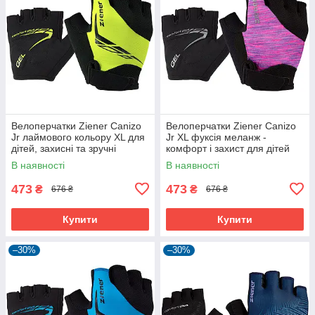
Велоперчатки Ziener Canizo
Велоперчатки Ziener Canizo
Jr лаймового кольору XL для
Jr XL фуксія меланж -
дітей, захисні та зручні
комфорт і захист для дітей
В наявності
В наявності
473
473
₴
₴
676 ₴
676 ₴
Купити
Купити
–30%
–30%