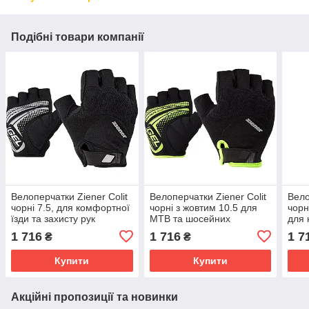
Подібні товари компанії
Велоперчатки Ziener Colit
Велоперчатки Ziener Colit
Вело
чорні 7.5, для комфортної
чорні з жовтим 10.5 для
чорн
їзди та захисту рук
MTB та шосейних
для 
велосипедів
1 716
1 716
1 7
₴
₴
Купити
Купити
Акційні пропозиції та новинки