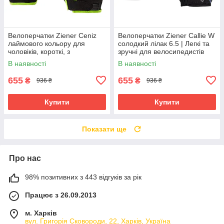
Велоперчатки Ziener Ceniz
Велоперчатки Ziener Callie W
лаймового кольору для
солодкий лілак 6.5 | Легкі та
чоловіків, короткі, з
зручні для велосипедистів
амортизуючими вставками та
В наявності
В наявності
гелевими подушечками
655
655
₴
₴
936 ₴
936 ₴
Купити
Купити
Показати ще
Про нас
98% позитивних з 443 відгуків за рік
Працює з 26.09.2013
м. Харків
вул. Григорія Сковороди, 22, Харків, Україна