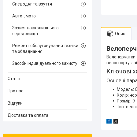
Спецодяг та взуття
Авто-, мото
Захист навколишнього
середовища
Опис
Ремонт і обслуговування техніки
Велоперча
та обладнання
Велоперчатки Z
велоспорту, за
Засоби індивідуального захисту
Ключові х
Статті
Основні пар
Модель: C
Про нас
Колір: чо
Розмір: 9
Відгуки
Тип: вело
Доставка та оплата