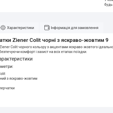
будь
Характеристики
Інформація для замовлення
тки Ziener Colit чорні з яскраво-жовтим 9
iener Colit чорного кольору з акцентами яскраво-жовтого ідеальн
безпечуючи комфорт і захист на всіх етапах поїздки.
арактеристики
аметри:
olit
рний з яскраво-жовтим
перчатки