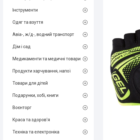
Інструменти
Одяг та взуття
Авіа-, ж/д-, водний транспорт
Дім і сад
Медикаменти та медичні товари
Продукти харчування, напої
Товари для дітей
Подарунки, хобі, книги
Воєнторг
Краса та здоров'я
Техніка та електроніка