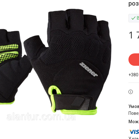
роз
1 
+380
пов
У ко