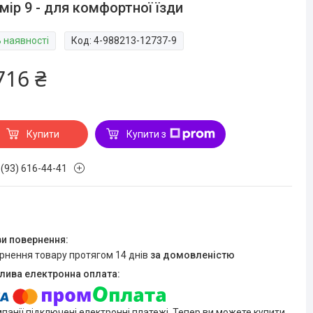
мір 9 - для комфортної їзди
В наявності
Код:
4-988213-12737-9
716 ₴
Купити
Купити з
 (93) 616-44-41
ернення товару протягом 14 днів
за домовленістю
мпанії підключені електронні платежі. Тепер ви можете купити