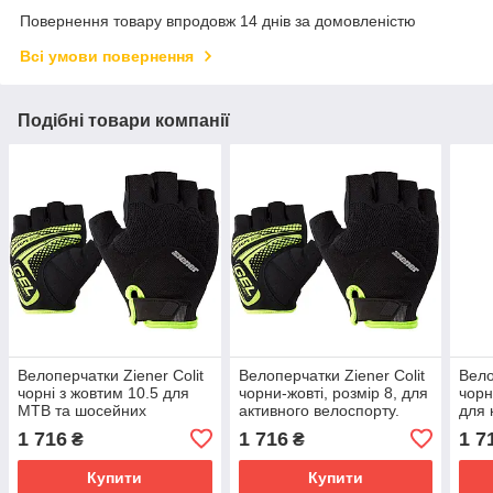
Повернення товару впродовж 14 днів за домовленістю
Всі умови повернення
Подібні товари компанії
Велоперчатки Ziener Colit
Велоперчатки Ziener Colit
Вело
чорні з жовтим 10.5 для
чорни-жовті, розмір 8, для
чорн
MTB та шосейних
активного велоспорту.
для 
велосипедів
1 716
1 716
1 7
₴
₴
Купити
Купити