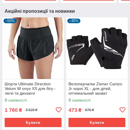
Акційні пропозиції та новинки
–50%
–30%
Шорти Ultimate Direction
Велоперчатки Ziener Canizo
Velum W onyx XS для бігу -
Jr чорні XL - для дітей,
легкі та дихаючі
оптимальний захват
В наявності
В наявності
1 760
473
₴
₴
3 520 ₴
676 ₴
Купити
Купити