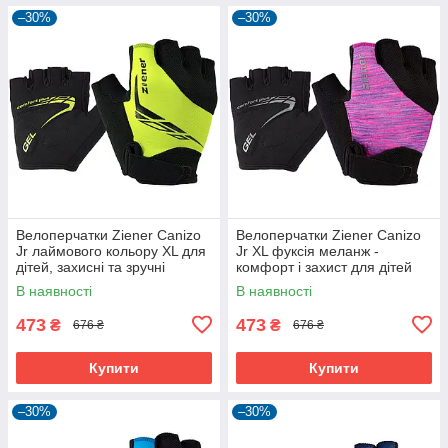
–30%
–30%
Велоперчатки Ziener Canizo
Велоперчатки Ziener Canizo
Jr лаймового кольору XL для
Jr XL фуксія меланж -
дітей, захисні та зручні
комфорт і захист для дітей
В наявності
В наявності
473
473
₴
₴
676 ₴
676 ₴
Купити
Купити
–30%
–30%