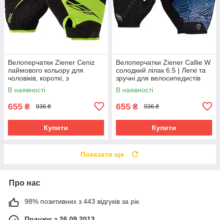
Велоперчатки Ziener Ceniz
Велоперчатки Ziener Callie W
лаймового кольору для
солодкий лілак 6.5 | Легкі та
чоловіків, короткі, з
зручні для велосипедистів
амортизуючими вставками та
В наявності
В наявності
гелевими подушечками
655
655
₴
₴
936 ₴
936 ₴
Купити
Купити
Показати ще
Про нас
98% позитивних з 443 відгуків за рік
Працює з 26.09.2013