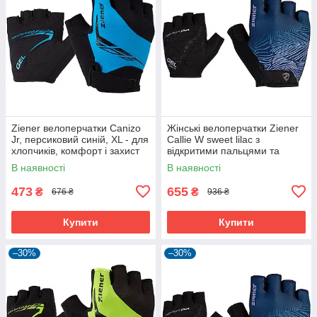
Ziener велоперчатки Canizo
Жінські велоперчатки Ziener
Jr, персиковий синій, XL - для
Callie W sweet lilac з
хлопчиків, комфорт і захист
відкритими пальцями та
дихаючою шкірою Amara
В наявності
В наявності
473
655
₴
₴
676 ₴
936 ₴
Купити
Купити
–30%
–30%