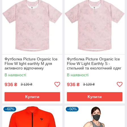
Футболка Picture Organic Ice
Футболка Picture Organic Ice
Flow W light earthly M для
Flow W Light Earthly S -
активного відпочинку
стильний та екологічний одяг
В наявності
В наявності
936
936
₴
₴
3 120 ₴
3 120 ₴
Купити
Купити
–60%
–50%