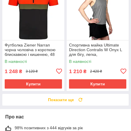
Футболка Ziener Narran
Спортивна майка Ultimate
чорна чоловіча з короткою
Direction Contralis W Onyx L
блискавкою і кишенею, 48
для бігу, легка,
розмір.
вологозахисна
В наявності
В наявності
1 248
1 210
₴
₴
3 120 ₴
2 420 ₴
Купити
Купити
Показати ще
Про нас
98% позитивних з 444 відгуків за рік