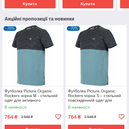
Купити
Купити
Акційні пропозиції та новинки
–70%
–70%
Футболка Picture Organic
Футболка Picture Organic
Rockers чорна M - стильний
Rockers чорна S – стильний
одяг для активного
повсякденний одяг для
відпочинку
активного відпочинку
В наявності
В наявності
764
764
₴
₴
2 548 ₴
2 548 ₴