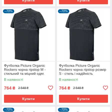
Купити
Купити
–70%
–70%
Футболка Picture Organic
Футболка Picture Organic
Rockers чорна ripstop M -
Rockers чорна ripstop розмір
стильний та міцний одяг.
S - стиль і надійність
В наявності
В наявності
764
764
₴
₴
2 548 ₴
2 548 ₴
Купити
Купити
–70%
–70%