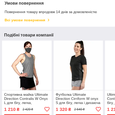
Умови повернення
Повернення товару впродовж 14 днів за домовленістю
Всі умови повернення
Подібні товари компанії
Спортивна майка Ultimate
Футболка Ultimate
Ulti
Direction Contralis W Onyx
Direction Cirriform W onyx
Cont
L для бігу, легка,
S для бігу, легка і дихаюча
бігу
вологозахисна
1 210
1 320
1 2
₴
₴
2 420 ₴
2 640 ₴