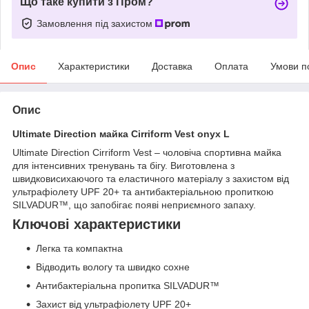
Що таке купити з Пром?
Замовлення під захистом
Опис
Характеристики
Доставка
Оплата
Умови п
Опис
Ultimate Direction майка Cirriform Vest onyx L
Ultimate Direction Cirriform Vest – чоловіча спортивна майка
для інтенсивних тренувань та бігу. Виготовлена з
швидковисихаючого та еластичного матеріалу з захистом від
ультрафіолету UPF 20+ та антибактеріальною пропиткою
SILVADUR™, що запобігає появі неприємного запаху.
Ключові характеристики
Легка та компактна
Відводить вологу та швидко сохне
Антибактеріальна пропитка SILVADUR™
Захист від ультрафіолету UPF 20+