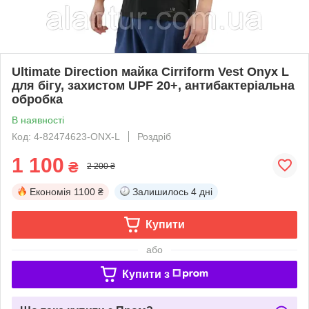
Ultimate Direction майка Cirriform Vest Onyx L
для бігу, захистом UPF 20+, антибактеріальна
обробка
В наявності
Код: 4-82474623-ONX-L
Роздріб
1 100
₴
2 200 ₴
Економія
1100 ₴
Залишилось
4 дні
Купити
або
Купити з