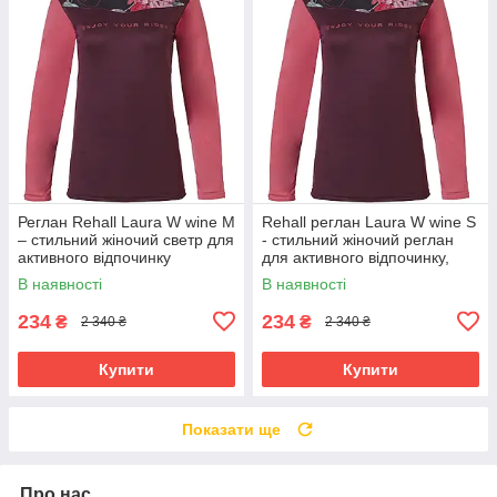
Реглан Rehall Laura W wine M
Rehall реглан Laura W wine S
– стильний жіночий светр для
- стильний жіночий реглан
активного відпочинку
для активного відпочинку,
комфортний і модний.
В наявності
В наявності
234
234
₴
₴
2 340 ₴
2 340 ₴
Купити
Купити
Показати ще
Про нас