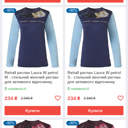
–90%
–90%
Rehall реглан Laura W petrol
Rehall реглан Laura W petrol
M - стильний жіночий реглан
S - стильний жіночий реглан
для активного відпочинку,
для активного відпочинку.
комфортний та зручний.
В наявності
В наявності
234
234
₴
₴
2 340 ₴
2 340 ₴
Купити
Купити
–90%
–90%