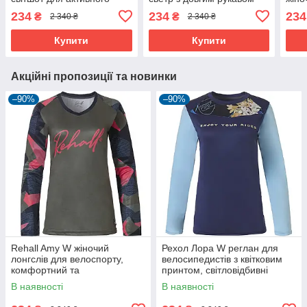
відпочинку
для активного відпочинку.
акти
234
234
234
₴
₴
2 340 ₴
2 340 ₴
комф
Купити
Купити
Акційні пропозиції та новинки
–90%
–90%
Rehall Amy W жіночий
Рехол Лора W реглан для
лонгслів для велоспорту,
велосипедистів з квітковим
комфортний та
принтом, світловідбивні
вологовідвідний, з
елементи, комфортний
В наявності
В наявності
подовженою спинкою.