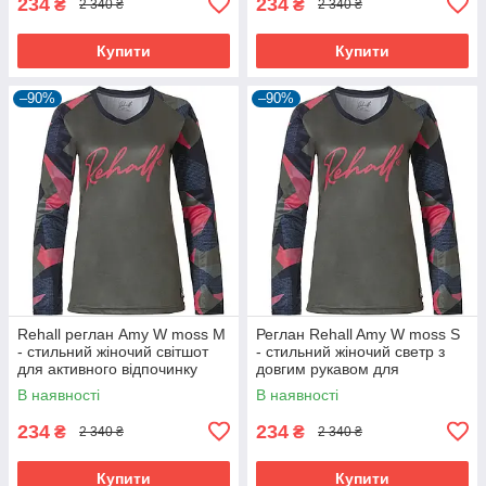
234
234
₴
₴
2 340 ₴
2 340 ₴
Купити
Купити
–90%
–90%
Rehall реглан Amy W moss M
Реглан Rehall Amy W moss S
- стильний жіночий світшот
- стильний жіночий светр з
для активного відпочинку
довгим рукавом для
активного відпочинку.
В наявності
В наявності
234
234
₴
₴
2 340 ₴
2 340 ₴
Купити
Купити