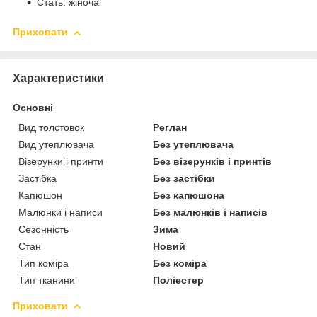
Стать: жіноча
Приховати
Характеристики
Основні
Вид толстовок
Реглан
Вид утеплювача
Без утеплювача
Візерунки і принти
Без візерунків і принтів
Застібка
Без застібки
Капюшон
Без капюшона
Малюнки і написи
Без малюнків і написів
Сезонність
Зима
Стан
Новий
Тип коміра
Без коміра
Тип тканини
Поліестер
Приховати