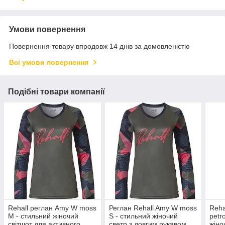
Умови повернення
Повернення товару впродовж 14 днів за домовленістю
Всі умови повернення
Подібні товари компанії
Rehall реглан Amy W moss
Реглан Rehall Amy W moss
Reha
M - стильний жіночий
S - стильний жіночий
petr
світшот для активного
светр з довгим рукавом
жіно