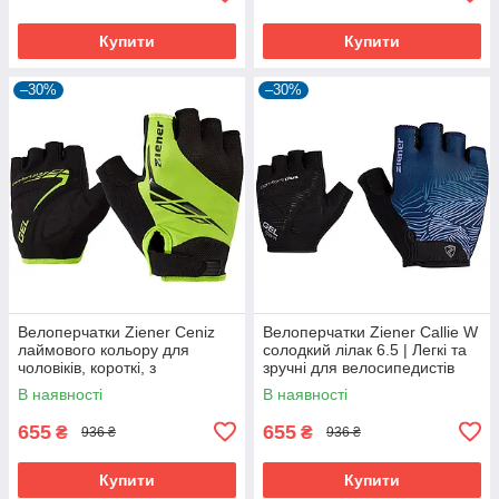
Купити
Купити
–30%
–30%
Велоперчатки Ziener Ceniz
Велоперчатки Ziener Callie W
лаймового кольору для
солодкий лілак 6.5 | Легкі та
чоловіків, короткі, з
зручні для велосипедистів
амортизуючими вставками та
В наявності
В наявності
гелевими подушечками
655
655
₴
₴
936 ₴
936 ₴
Купити
Купити