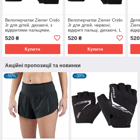
Велоперчатки Ziener Crido
Велоперчатки Ziener Crido
Дитя
Jr для дітей, дихаючі, з
Jr для дітей, червоні,
Zien
відкритими пальцями,
відкриті пальці, дихаючі, L
відк
персиковий синій, L
диха
520
520
520
₴
₴
Купити
Купити
Акційні пропозиції та новинки
–50%
–30%