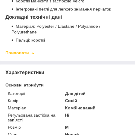
Короткі манжети з застібкою Velcro
Інтегровані петлі для легкого знімання перчаток
Докладні технічні дані
Матеріал: Polyester / Elastane / Polyamide /
Polyurethane
Пальці: короткі
Приховати
Характеристики
Основні атрибути
Категорії
Для дітей
Колір
Синій
Матеріал
Комбінований
Регульована застібка на
Ні
зап'ясті
Розмір
M
Стан
Новий