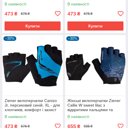
В наявності
В наявності
473
473
₴
₴
676 ₴
676 ₴
Купити
Купити
–30%
–30%
Ziener велоперчатки Canizo
Жінські велоперчатки Ziener
Jr, персиковий синій, XL - для
Callie W sweet lilac з
хлопчиків, комфорт і захист
відкритими пальцями та
дихаючою шкірою Amara
В наявності
В наявності
473
655
₴
₴
676 ₴
936 ₴