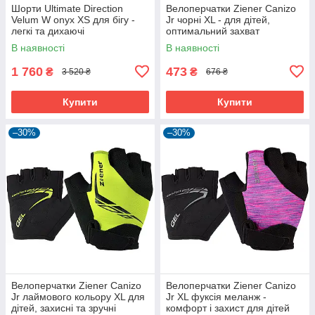
Шорти Ultimate Direction
Велоперчатки Ziener Canizo
Velum W onyx XS для бігу -
Jr чорні XL - для дітей,
легкі та дихаючі
оптимальний захват
В наявності
В наявності
1 760
473
₴
₴
3 520 ₴
676 ₴
Купити
Купити
–30%
–30%
Велоперчатки Ziener Canizo
Велоперчатки Ziener Canizo
Jr лаймового кольору XL для
Jr XL фуксія меланж -
дітей, захисні та зручні
комфорт і захист для дітей