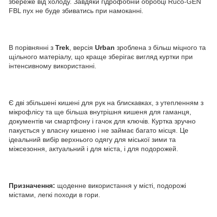
збереже від холоду. Завдяки гідрофобній обробці Ruco-GEN
FBL пух не буде збиватись при намоканні.
В порівнянні з
Trek
, версія
Urban
зроблена з більш міцного та
щільного матеріалу, що краще зберігає вигляд куртки при
інтенсивному використанні.
Є дві збільшені кишені для рук на блискавках, з утепленням з
мікрофлісу та ще більша внутрішня кишеня для гаманця,
документів чи смартфону і гачок для ключів. Куртка зручно
пакується у власну кишеню і не займає багато місця. Це
ідеальний вибір верхнього одягу для міської зими та
міжсезоння, актуальний і для міста, і для подорожей.
Призначення:
щоденне використання у місті, подорожі
містами, легкі походи в гори.