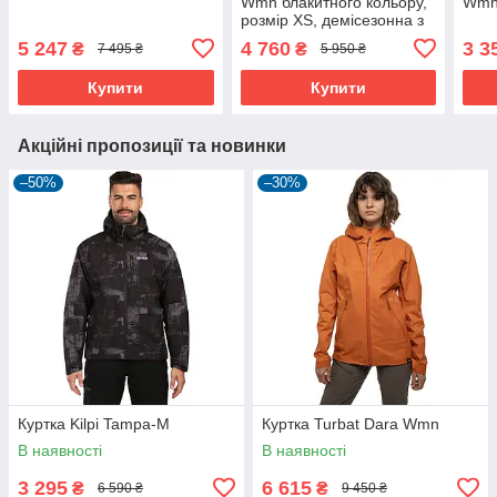
Wmn блакитного кольору,
Wm
розмір XS, демісезонна з
капюшоном.
5 247
4 760
3 3
₴
₴
7 495 ₴
5 950 ₴
Купити
Купити
Акційні пропозиції та новинки
–50%
–30%
Куртка Kilpi Tampa-M
Куртка Turbat Dara Wmn
В наявності
В наявності
3 295
6 615
₴
₴
6 590 ₴
9 450 ₴