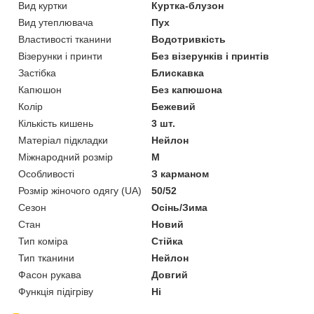
Вид куртки
Куртка-блузон
Вид утеплювача
Пух
Властивості тканини
Водотривкість
Візерунки і принти
Без візерунків і принтів
Застібка
Блискавка
Капюшон
Без капюшона
Колір
Бежевий
Кількість кишень
3 шт.
Матеріал підкладки
Нейлон
Міжнародний розмір
M
Особливості
З карманом
Розмір жіночого одягу (UA)
50/52
Сезон
Осінь/Зима
Стан
Новий
Тип коміра
Стійка
Тип тканини
Нейлон
Фасон рукава
Довгий
Функція підігріву
Ні