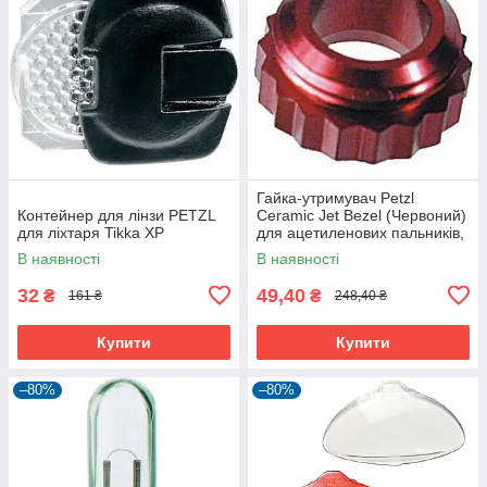
Гайка-утримувач Petzl
Контейнер для лінзи PETZL
Ceramic Jet Bezel (Червоний)
для ліхтаря Tikka XP
для ацетиленових пальників,
10 г, CE
В наявності
В наявності
32
49,40
₴
₴
161 ₴
248,40 ₴
Купити
Купити
–80%
–80%