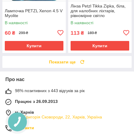
Лінза Petzl Tikka Zipka, біла,
Лампочка PETZL Xenon 4.5 V
для налобних ліхтарів,
Myolite
рівномірне світло
В наявності
В наявності
60
113
₴
₴
299 ₴
189 ₴
Купити
Купити
Показати ще
Про нас
98% позитивних з 443 відгуків за рік
Працює з 26.09.2013
м. Харків
вул. Григорія Сковороди, 22, Харків, Україна
Контакти