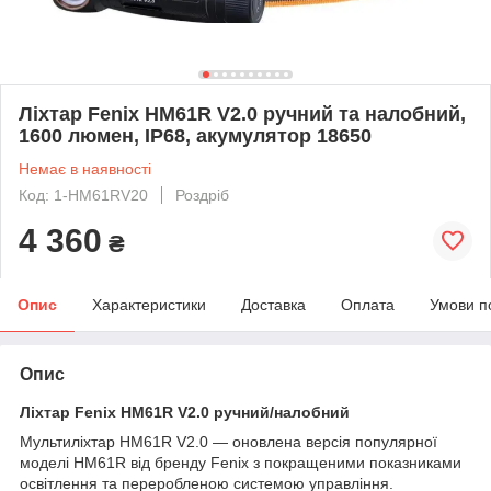
Ліхтар Fenix HM61R V2.0 ручний та налобний,
1600 люмен, IP68, акумулятор 18650
Немає в наявності
Код: 1-HM61RV20
Роздріб
4 360
₴
Опис
Характеристики
Доставка
Оплата
Умови п
Опис
Ліхтар Fenix HM61R V2.0 ручний/налобний
Мультиліхтар HM61R V2.0 — оновлена версія популярної
моделі HM61R від бренду Fenix з покращеними показниками
освітлення та переробленою системою управління.