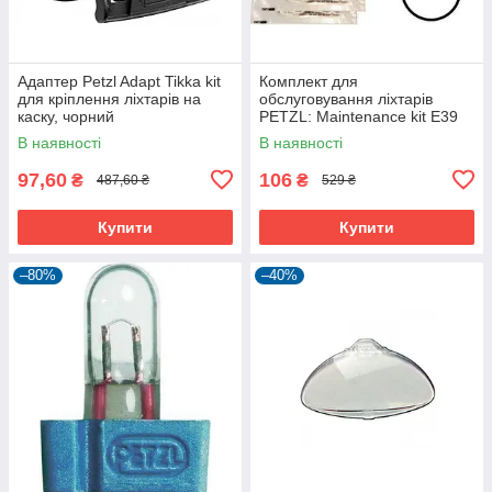
Адаптер Petzl Adapt Tikka kit
Комплект для
для кріплення ліхтарів на
обслуговування ліхтарів
каску, чорний
PETZL: Maintenance kit E39
E40
В наявності
В наявності
97,60
106
₴
₴
487,60 ₴
529 ₴
Купити
Купити
–80%
–40%