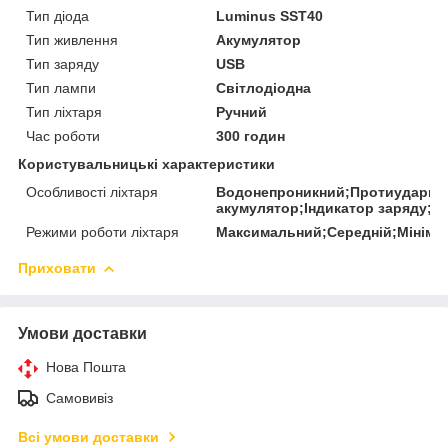
Тип діода
Luminus SST40
Тип живлення
Акумулятор
Тип заряду
USB
Тип лампи
Світлодіодна
Тип ліхтаря
Ручний
Час роботи
300 годин
Користувальницькі характеристики
Особливості ліхтаря
Водонепроникний;Протиударний
акумулятор;Індикатор заряду;Ч
Режими роботи ліхтаря
Максимальний;Середній;Мініма
Приховати
Умови доставки
Нова Пошта
Самовивіз
Всі умови доставки