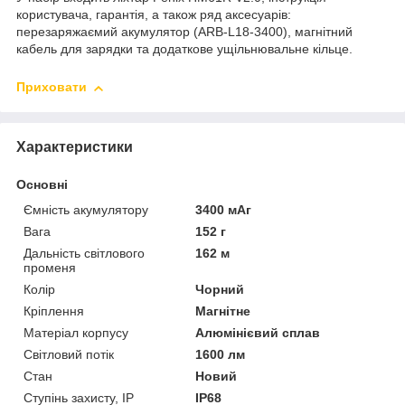
користувача, гарантія, а також ряд аксесуарів:
перезаряжаємий акумулятор (ARB-L18-3400), магнітний
кабель для зарядки та додаткове ущільнювальне кільце.
Приховати
Характеристики
Основні
Ємність акумулятору
3400 мАг
Вага
152 г
Дальність світлового
162 м
променя
Колір
Чорний
Кріплення
Магнітне
Матеріал корпусу
Алюмінієвий сплав
Світловий потік
1600 лм
Стан
Новий
Ступінь захисту, IP
IP68