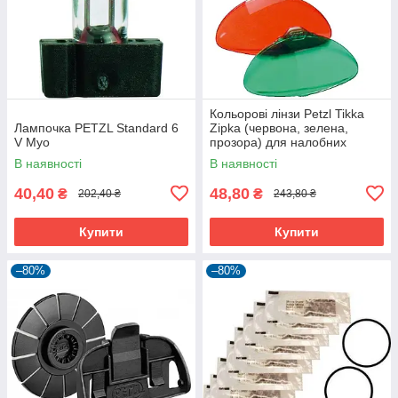
Кольорові лінзи Petzl Tikka
Лампочка PETZL Standard 6
Zipka (червона, зелена,
V Myo
прозора) для налобних
ліхтарів
В наявності
В наявності
40,40
48,80
₴
₴
202,40 ₴
243,80 ₴
Купити
Купити
–80%
–80%