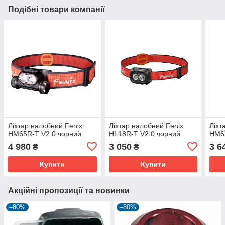
Подібні товари компанії
Ліхтар налобний Fenix
Ліхтар налобний Fenix
Ліхт
HM65R-T V2.0 чорний
HL18R-T V2.0 чорний
HM62
4 980
3 050
3 6
₴
₴
Купити
Купити
Акційні пропозиції та новинки
–80%
–80%