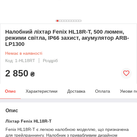
Налобний ліхтар Fenix HL18R-T, 500 люмен,
режими світла, IP66 захист, акумулятор ARB-
LP1300
Немає в наявності
Код: 1-HL18RT
Роздріб
2 850
₴
Опис
Характеристики
Доставка
Оплата
Умови п
Опис
Ліхтар Fenix HL18R-T
Fenix HL18R-T є легкою налобною моделлю, що призначена
для трейлраннингу. Налобник з привабливим дизайном