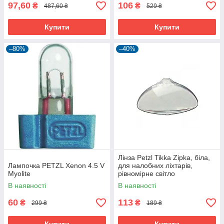
97,60
106
₴
₴
487,60 ₴
529 ₴
Купити
Купити
–80%
–40%
Лінза Petzl Tikka Zipka, біла,
Лампочка PETZL Xenon 4.5 V
для налобних ліхтарів,
Myolite
рівномірне світло
В наявності
В наявності
60
113
₴
₴
299 ₴
189 ₴