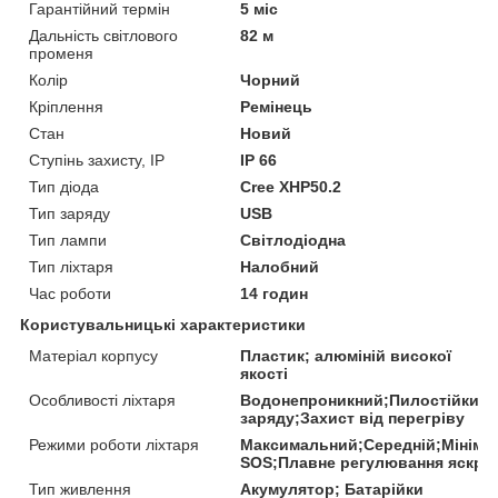
Гарантійний термін
5 міс
Дальність світлового
82 м
променя
Колір
Чорний
Кріплення
Ремінець
Стан
Новий
Ступінь захисту, IP
IP 66
Тип діода
Cree XHP50.2
Тип заряду
USB
Тип лампи
Світлодіодна
Тип ліхтаря
Налобний
Час роботи
14 годин
Користувальницькі характеристики
Матеріал корпусу
Пластик; алюміній високої
якості
Особливості ліхтаря
Водонепроникний;Пилостійкий;
заряду;Захист від перегріву
Режими роботи ліхтаря
Максимальний;Середній;Мініма
SOS;Плавне регулювання яскрав
Тип живлення
Акумулятор; Батарійки