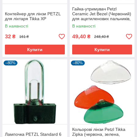
Гайка-утримувач Petzl
Контейнер для лінзи PETZL
Ceramic Jet Bezel (Червоний)
для ліхтаря Tikka XP
для ацетиленових пальників,
10 г, CE
В наявності
В наявності
32
49,40
₴
₴
161 ₴
248,40 ₴
Купити
Купити
–80%
–80%
Кольорові лінзи Petzl Tikka
Лампочка PETZL Standard 6
Zipka (червона, зелена,