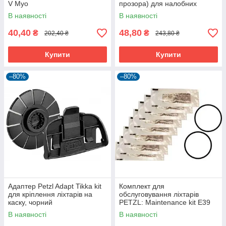
V Myo
прозора) для налобних
ліхтарів
В наявності
В наявності
40,40
48,80
₴
₴
202,40 ₴
243,80 ₴
Купити
Купити
–80%
–80%
Адаптер Petzl Adapt Tikka kit
Комплект для
для кріплення ліхтарів на
обслуговування ліхтарів
каску, чорний
PETZL: Maintenance kit E39
E40
В наявності
В наявності