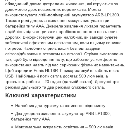
обладнаний двома джерелами живлення, які керуються за
допомогою двох незалежних перемикачів. Можна
використовувати літій-полімерний акумулятор ARB-LP1300.
Також в ролі джерела живлення можуть виступати три
батарейки типу AAA. Джерела живлення ліхтаря гарантують
надійність під час тривалих пробіжок по погано освітлених
дорогах. Використовуючи цей налобник, ви завжди будете
забезпечені ефективним освітленням, коли в цьому виникне
потреба. Налобник сприяє вашій безпеці завдяки
світловідбиваючим вставкам на оголов'ї. Стрічка виготовлена
так, щоб було відведення поту, що забезпечує комфортне
використання навіть під час серйозних фізичних навантажень.
Щоб зарядити Fenix HL18R-T, використовуйте кабель micro-
USB. Найбільший потік світла досягає 500 люменів, а
тривалість роботи – 20 годин (дальній світло). Доступні три
режими дальнього та два режими ближнього світла.
Ключові характеристики
Налобник для туризму та активного відпочинку
Два джерела живлення: акумулятор ARB-LP1300,
батарейки типу AAA
Максимальна яскравість освітлення – 500 люменів