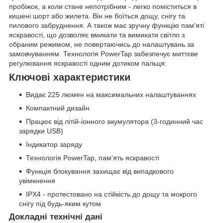
пробіжок, а коли стане непотрібним - легко поміститься в
кишені шорт або жилета. Він не боїться дощу, снігу та
пилового забруднення. А також має зручну функцію пам'яті
яскравості, що дозволяє вмикати та вимикати світло з
обраним режимом, не повертаючись до налаштувань за
замовчуванням. Технологія PowerTap забезпечує миттєве
регулювання яскравості одним дотиком пальця.
Ключові характеристики
Видає 225 люмен на максимальних налаштуваннях
Компактний дизайн
Працює від літій-іонного акумулятора (3-годинний час
зарядки USB)
Індикатор заряду
Технологія PowerTap, пам'ять яскравості
Функція блокування захищає від випадкового
увімкнення
IPX4 - протестовано на стійкість до дощу та мокрого
снігу під будь-яким кутом
Докладні технічні дані