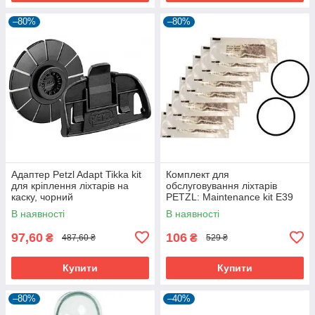
–80%
–80%
Адаптер Petzl Adapt Tikka kit
Комплект для
для кріплення ліхтарів на
обслуговування ліхтарів
каску, чорний
PETZL: Maintenance kit E39
E40
В наявності
В наявності
97,60
106
₴
₴
487,60 ₴
529 ₴
Купити
Купити
–80%
–40%