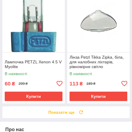
Лінза Petzl Tikka Zipka, біла,
Лампочка PETZL Xenon 4.5 V
для налобних ліхтарів,
Myolite
рівномірне світло
В наявності
В наявності
60
113
₴
₴
299 ₴
189 ₴
Купити
Купити
Показати ще
Про нас