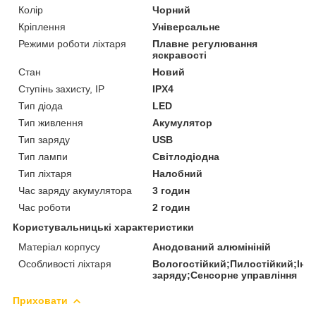
Колір
Чорний
Кріплення
Універсальне
Режими роботи ліхтаря
Плавне регулювання
яскравості
Стан
Новий
Ступінь захисту, IP
IPX4
Тип діода
LED
Тип живлення
Акумулятор
Тип заряду
USB
Тип лампи
Світлодіодна
Тип ліхтаря
Налобний
Час заряду акумулятора
3 годин
Час роботи
2 годин
Користувальницькі характеристики
Матеріал корпусу
Анодований алюмініній
Особливості ліхтаря
Вологостійкий;Пилостійкий;Інд
заряду;Сенсорне управління
Приховати