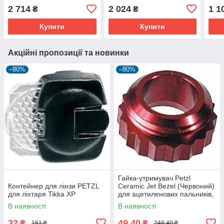
камуфляжний, легкий і
граф
2 714
2 024
1 1
₴
₴
потужний.
Купити
Купити
Акційні пропозиції та новинки
–80%
–80%
Гайка-утримувач Petzl
Контейнер для лінзи PETZL
Ceramic Jet Bezel (Червоний)
для ліхтаря Tikka XP
для ацетиленових пальників,
10 г, CE
В наявності
В наявності
32
49,40
₴
₴
161 ₴
248,40 ₴