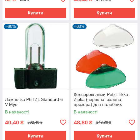
Купити
Купити
–80%
–80%
Кольорові лінзи Petzl Tikka
Лампочка PETZL Standard 6
Zipka (червона, зелена,
V Myo
прозора) для налобних
ліхтарів
В наявності
В наявності
40,40
48,80
₴
₴
202,40 ₴
243,80 ₴
Купити
Купити