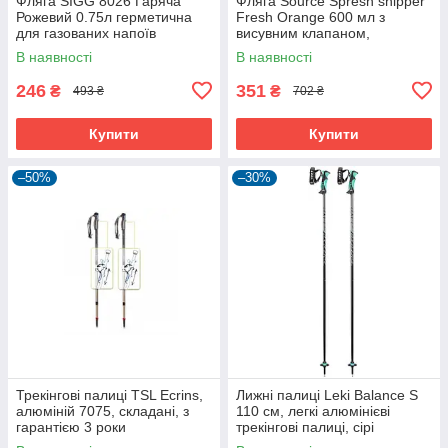
Фляга SIGG 8026 Гаряча
Фляга Source Spresh shipper
Рожевий 0.75л герметична
Fresh Orange 600 мл з
для газованих напоїв
висувним клапаном,
екологічна
В наявності
В наявності
246
351
₴
₴
493 ₴
702 ₴
Купити
Купити
–50%
–30%
Трекінгові палиці TSL Ecrins,
Лижні палиці Leki Balance S
алюміній 7075, складані, з
110 см, легкі алюмінієві
гарантією 3 роки
трекінгові палиці, сірі