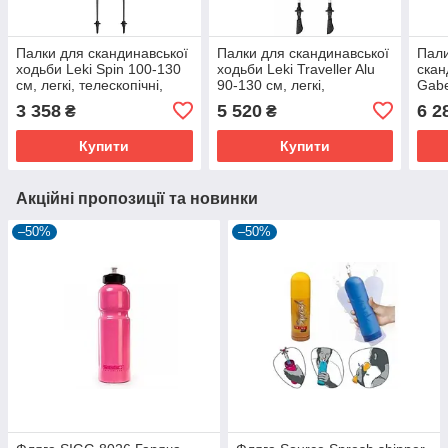
Палки для скандинавської
Палки для скандинавської
Пали
ходьби Leki Spin 100-130
ходьби Leki Traveller Alu
скан
см, легкі, телескопічні,
90-130 см, легкі,
Gabe
чорно-червоні
телескопічні, з фіксатором
135 
3 358
5 520
6 2
₴
₴
Speed Lock 2
(700
Купити
Купити
Акційні пропозиції та новинки
–50%
–50%