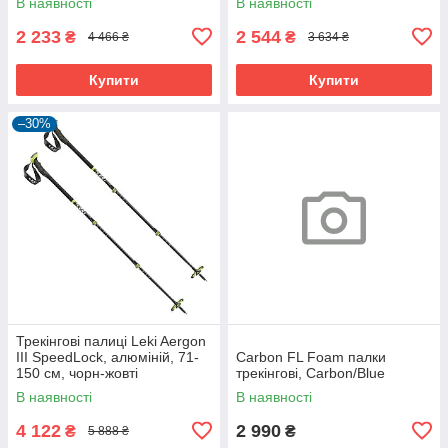
В наявності
В наявності
2 233
2 544
₴
₴
4 466 ₴
3 634 ₴
Купити
Купити
–30%
Трекінгові палиці Leki Aergon
III SpeedLock, алюміній, 71-
Carbon FL Foam палки
150 см, чорн-жовті
трекінгові, Carbon/Blue
В наявності
В наявності
4 122
2 990
₴
₴
5 888 ₴