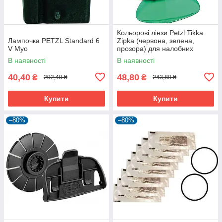
Кольорові лінзи Petzl Tikka
Лампочка PETZL Standard 6
Zipka (червона, зелена,
V Myo
прозора) для налобних
ліхтарів
В наявності
В наявності
40,40
48,80
₴
₴
202,40 ₴
243,80 ₴
Купити
Купити
–80%
–80%