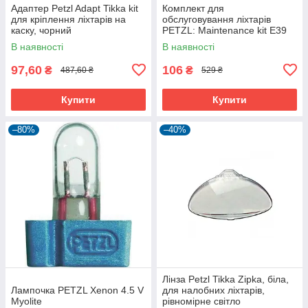
Адаптер Petzl Adapt Tikka kit
Комплект для
для кріплення ліхтарів на
обслуговування ліхтарів
каску, чорний
PETZL: Maintenance kit E39
E40
В наявності
В наявності
97,60
106
₴
₴
487,60 ₴
529 ₴
Купити
Купити
–80%
–40%
Лінза Petzl Tikka Zipka, біла,
Лампочка PETZL Xenon 4.5 V
для налобних ліхтарів,
Myolite
рівномірне світло