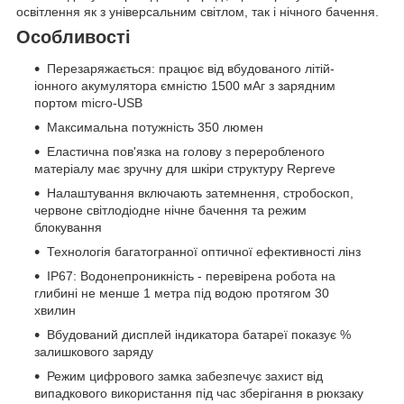
освітлення як з універсальним світлом, так і нічного бачення.
Особливості
Перезаряжається: працює від вбудованого літій-
іонного акумулятора ємністю 1500 мАг з зарядним
портом micro-USB
Максимальна потужність 350 люмен
Еластична пов'язка на голову з переробленого
матеріалу має зручну для шкіри структуру Repreve
Налаштування включають затемнення, стробоскоп,
червоне світлодіодне нічне бачення та режим
блокування
Технологія багатогранної оптичної ефективності лінз
IP67: Водонепроникність - перевірена робота на
глибині не менше 1 метра під водою протягом 30
хвилин
Вбудований дисплей індикатора батареї показує %
залишкового заряду
Режим цифрового замка забезпечує захист від
випадкового використання під час зберігання в рюкзаку