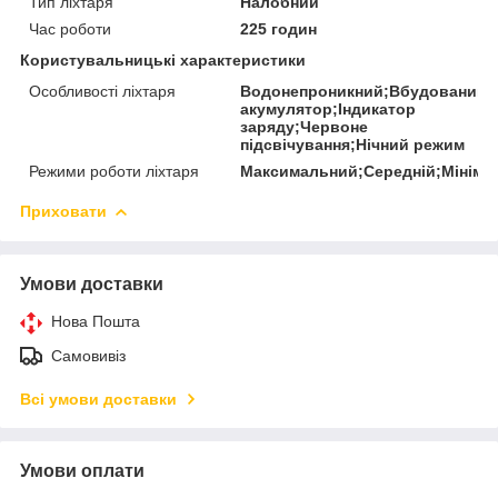
Тип ліхтаря
Налобний
Час роботи
225 годин
Користувальницькі характеристики
Особливості ліхтаря
Водонепроникний;Вбудований
акумулятор;Індикатор
заряду;Червоне
підсвічування;Нічний режим
Режими роботи ліхтаря
Максимальний;Середній;Мініма
Приховати
Умови доставки
Нова Пошта
Самовивіз
Всі умови доставки
Умови оплати