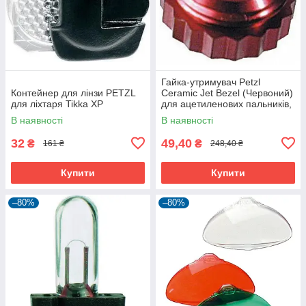
Гайка-утримувач Petzl
Контейнер для лінзи PETZL
Ceramic Jet Bezel (Червоний)
для ліхтаря Tikka XP
для ацетиленових пальників,
10 г, CE
В наявності
В наявності
32
49,40
₴
₴
161 ₴
248,40 ₴
Купити
Купити
–80%
–80%