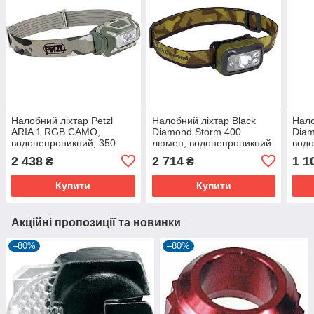
Налобний ліхтар Petzl
Налобний ліхтар Black
Нало
ARIA 1 RGB CAMO,
Diamond Storm 400
Diam
водонепроникний, 350
люмен, водонепроникний
водо
люмен для полювання та
камуфляжний, легкий і
граф
2 438
2 714
1 1
₴
₴
риболовлі.
потужний.
Купити
Купити
Акційні пропозиції та новинки
–80%
–80%