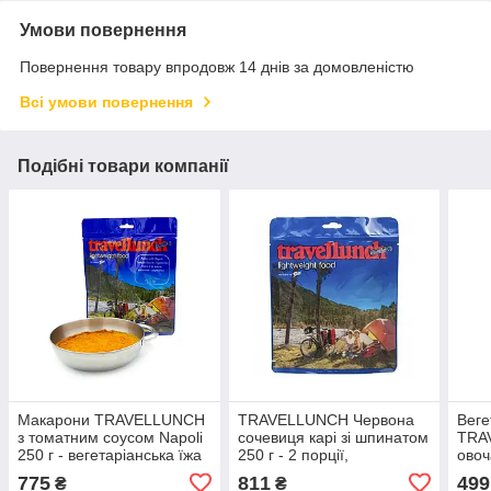
Умови повернення
Повернення товару впродовж 14 днів за домовленістю
Всі умови повернення
Подібні товари компанії
Макарони TRAVELLUNCH
TRAVELLUNCH Червона
Веге
з томатним соусом Napoli
сочевиця карі зі шпинатом
TRA
250 г - вегетаріанська їжа
250 г - 2 порції,
овоч
для спорту та подорожей
вегетаріанська вечеря
лакт
775
811
499
₴
₴