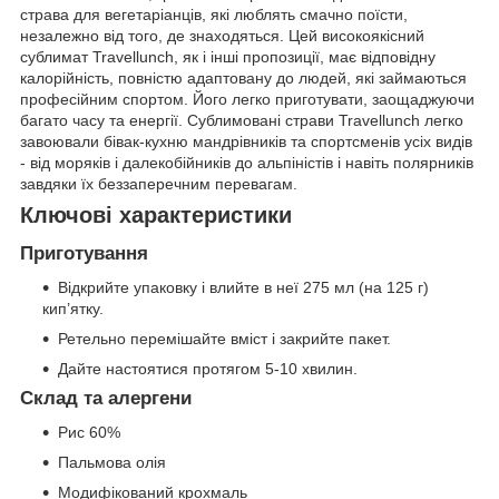
страва для вегетаріанців, які люблять смачно поїсти,
незалежно від того, де знаходяться. Цей високоякісний
сублимат Travellunch, як і інші пропозиції, має відповідну
калорійність, повністю адаптовану до людей, які займаються
професійним спортом. Його легко приготувати, заощаджуючи
багато часу та енергії. Сублимовані страви Travellunch легко
завоювали бівак-кухню мандрівників та спортсменів усіх видів
- від моряків і далекобійників до альпіністів і навіть полярників
завдяки їх беззаперечним перевагам.
Ключові характеристики
Приготування
Відкрийте упаковку і влийте в неї 275 мл (на 125 г)
кип’ятку.
Ретельно перемішайте вміст і закрийте пакет.
Дайте настоятися протягом 5-10 хвилин.
Склад та алергени
Рис 60%
Пальмова олія
Модифікований крохмаль