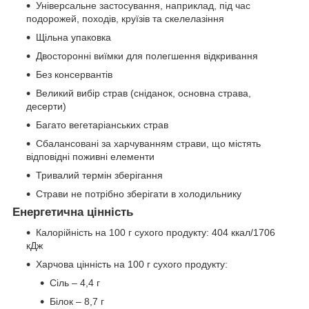
Універсальне застосування, наприклад, під час
подорожей, походів, круїзів та скелелазіння
Щільна упаковка
Двосторонні виїмки для полегшення відкривання
Без консервантів
Великий вибір страв (сніданок, основна страва,
десерти)
Багато вегетаріанських страв
Сбалансовані за харчуванням страви, що містять
відповідні поживні елементи
Тривалий термін зберігання
Страви не потрібно зберігати в холодильнику
Енергетична цінність
Калорійність на 100 г сухого продукту: 404 ккал/1706
кДж
Харчова цінність на 100 г сухого продукту:
Сіль – 4,4 г
Білок – 8,7 г