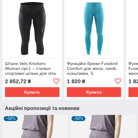
Штани Velo Knickers
Функційні брюки Fuseknit
Функ
Woman сірі L – стильні
Comfort для жінок, синій,
Fuse
спортивні штани для літа
осінь/зима, S
жіно
XS
2 852,72
1 820
1 8
₴
₴
Купити
Купити
Акційні пропозиції та новинки
–50%
–50%