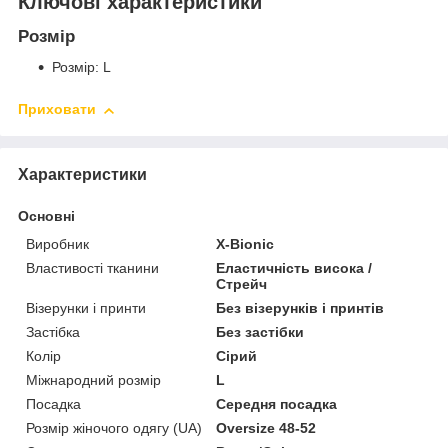
Ключові характеристики
Розмір
Розмір: L
Приховати
Характеристики
Основні
Виробник
X-Bionic
Властивості тканини
Еластичність висока /
Стрейч
Візерунки і принти
Без візерунків і принтів
Застібка
Без застібки
Колір
Сірий
Міжнародний розмір
L
Посадка
Середня посадка
Розмір жіночого одягу (UA)
Oversize 48-52