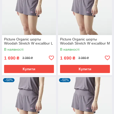
Picture Organic шорты
Picture Organic шорты
Woodah Stretch W excalibur L
Woodah Stretch W excalibur M
В наявності
В наявності
1 690
1 690
₴
₴
3 380 ₴
3 380 ₴
Купити
Купити
–50%
–50%