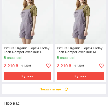
Picture Organic шорты Foday
Picture Organic шорты Foday
Tech Romper excalibur L
Tech Romper excalibur M
В наявності
В наявності
2 210
2 210
₴
₴
4 420 ₴
4 420 ₴
Купити
Купити
Показати ще
Про нас