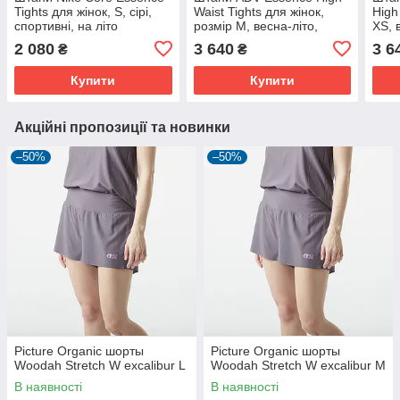
Tights для жінок, S, сірі,
Waist Tights для жінок,
High
спортивні, на літо
розмір M, весна-літо,
XS, 
сірий
2 080
3 640
3 6
₴
₴
Купити
Купити
Акційні пропозиції та новинки
–50%
–50%
Picture Organic шорты
Picture Organic шорты
Woodah Stretch W excalibur L
Woodah Stretch W excalibur M
В наявності
В наявності