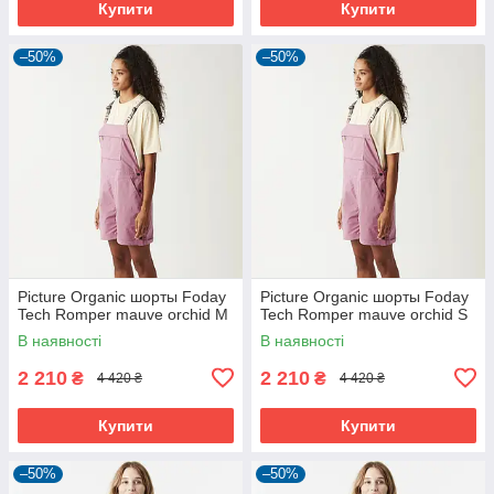
Купити
Купити
–50%
–50%
Picture Organic шорты Foday
Picture Organic шорты Foday
Tech Romper mauve orchid M
Tech Romper mauve orchid S
В наявності
В наявності
2 210
2 210
₴
₴
4 420 ₴
4 420 ₴
Купити
Купити
–50%
–50%