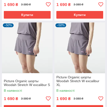
1 690
1 690
₴
₴
3 380 ₴
3 380 ₴
Купити
Купити
–50%
–50%
Picture Organic шорты
Picture Organic шорты
Woodah Stretch W excalibur
Woodah Stretch W excalibur S
XL
В наявності
В наявності
1 690
1 690
₴
₴
3 380 ₴
3 380 ₴