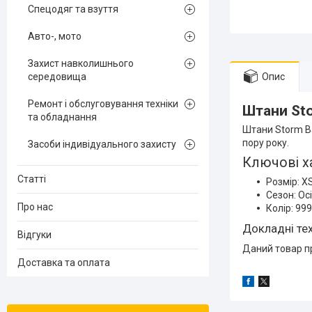
Спецодяг та взуття
Авто-, мото
Захист навколишнього
середовища
Опис
Ремонт і обслуговування техніки
Штани Sto
та обладнання
Штани Storm Ba
пору року.
Засоби індивідуального захисту
Ключові х
Статті
Розмір: X
Сезон: Ос
Про нас
Колір: 99
Докладні тех
Відгуки
Даний товар пр
Доставка та оплата