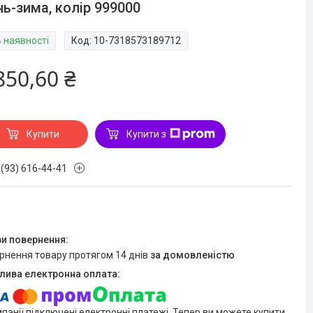
нь-зима, колір 999000
В наявності
Код:
10-7318573189712
850,60 ₴
Купити
Купити з
 (93) 616-44-41
ернення товару протягом 14 днів
за домовленістю
мпанії підключені електронні платежі. Тепер ви можете купити