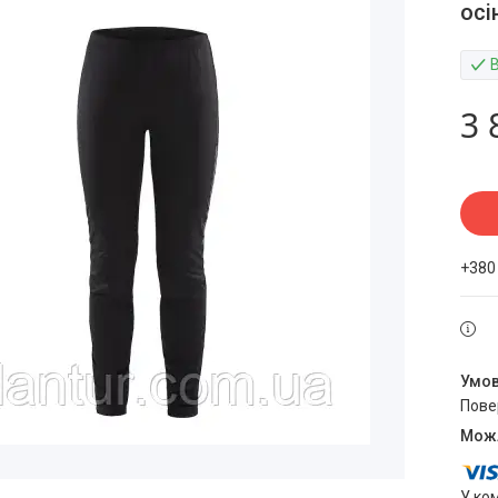
осі
3 
+380
пов
У ко