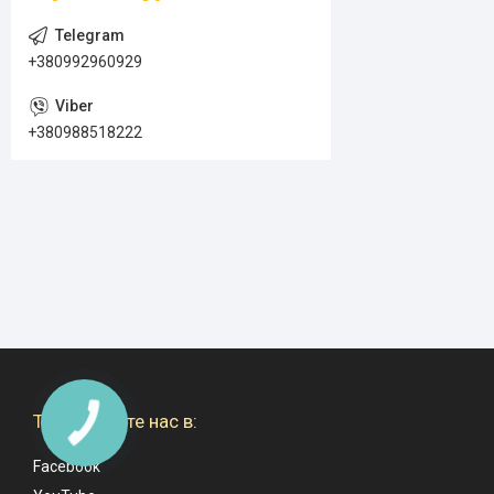
+380992960929
+380988518222
Также ищите нас в:
Facebook