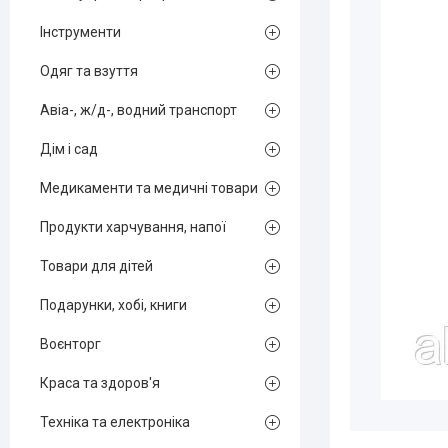
Інструменти
Одяг та взуття
Авіа-, ж/д-, водний транспорт
Дім і сад
Медикаменти та медичні товари
Продукти харчування, напої
Товари для дітей
Подарунки, хобі, книги
Воєнторг
Краса та здоров'я
Техніка та електроніка