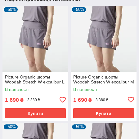
–50%
–50%
Picture Organic шорты
Picture Organic шорты
Woodah Stretch W excalibur L
Woodah Stretch W excalibur M
В наявності
В наявності
1 690
1 690
₴
₴
3 380 ₴
3 380 ₴
Купити
Купити
–50%
–50%