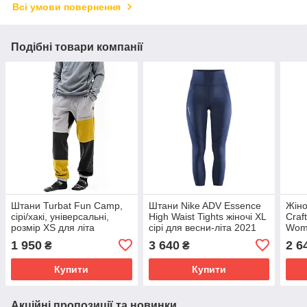
Всі умови повернення
Подібні товари компанії
Штани Turbat Fun Camp,
Штани Nike ADV Essence
Жіно
сірі/хакі, універсальні,
High Waist Tights жіночі XL
Craf
розмір XS для літа
сірі для весни-літа 2021
Woma
вліт
1 950
3 640
2 6
₴
₴
Купити
Купити
Акційні пропозиції та новинки